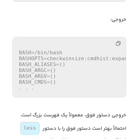
خروجی:
BASH=/bin/bash

BASHOPTS=checkwinsize:cmdhist:expand_a
BASH_ALIASES=()

BASH_ARGC=()

BASH_ARGV=()

BASH_CMDS=()

. . .
خروجی دستور فوق، معمولاً یک فهرست بزرگ است.
احتمالاً بهتر است دستور فوق را با دستور
less