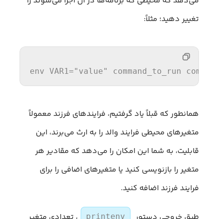
می‌دهد که محیطی که برنامه‌ها در آن اجرا می‌شوند را
تغییر دهید؛ مثلاً:
env VAR1=
"value"
command
_to_run 
comman
همانطور که قبلاً یاد گرفتیم، فرایندهای فرزند معمولاً
متغیرهای محیطی فرایند والد را به ارث می‌برند، این
قابلیت، به شما این امکان را می‌دهد که مقادیر هر
متغیر را بازنویسی کنید یا متغیرهای اضافی را برای
فرایند فرزند اضافه کنید.
طبق خروجی دستور
، تعدادی متغیر
printenv