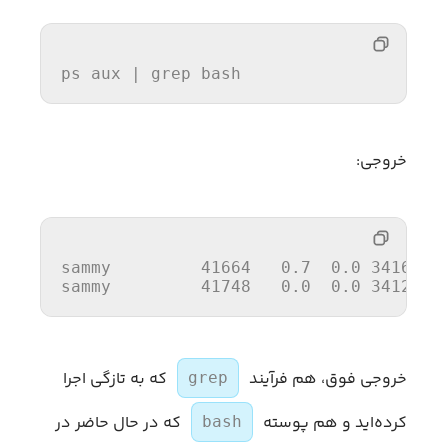
ps
 aux | 
grep
 bash
خروجی:
sammy
41664
0
.
7
0
.
0
3416288
sammy
41748
0
.
0
0
.
0
3412284
خروجی فوق، هم فرآیند
که به تازگی اجرا
grep
کرده‌اید و هم پوسته
که در حال حاضر در
bash