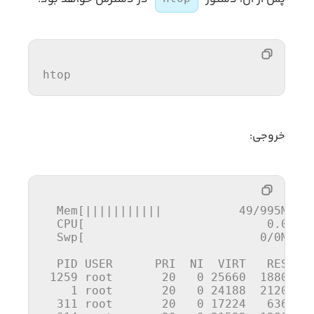
htop
خروجی:
Mem
[|||||||||||           
49
/
995
MB] 
CPU
[                          
0
.
0
%] 
Swp
[                         
0
/
0
MB] 
PID
 USER      PRI  NI  VIRT   RES   S
1259
 root       
20
0
25660
1880
1
1
 root       
20
0
24188
2120
1
311
 root       
20
0
17224
636