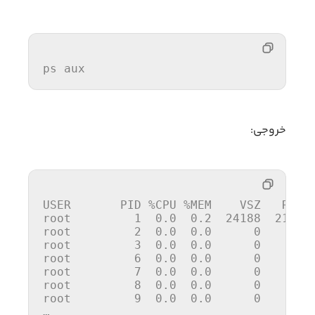
ps 
aux
خروجی:
USER       PID %CPU %MEM    VSZ   RSS T
root        
 1 
 0.0  0.2 
 24188 
 2120 
root        
 2 
 0.0  0.0     
 0 
 0 
root        
 3 
 0.0  0.0     
 0 
 0 
root        
 6 
 0.0  0.0     
 0 
 0 
root        
 7 
 0.0  0.0     
 0 
 0 
root        
 8 
 0.0  0.0     
 0 
 0 
root        
 9 
 0.0  0.0     
 0 
 0 
…