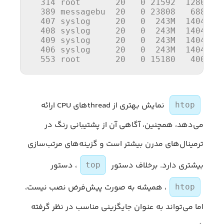
314
 root       
20
0
21592
1280
389
 messagebu  
20
0
23808
688
407
 syslog     
20
0
243
M  
1404
1
408
 syslog     
20
0
243
M  
1404
1
409
 syslog     
20
0
243
M  
1404
1
406
 syslog     
20
0
243
M  
1404
1
553
 root       
20
0
15180
400
نمایش بهتری از threadهای CPU ارائه
htop
می‌دهد، همچنین، آگاهی آن از پشتیبانی رنگ در
ترمینال‌های مدرن بیشتر است و گزینه‌های مرتب‌سازی
بیشتری دارد. برخلاف دستور
، دستور
top
، همیشه به صورت پیش‌فرض نصب نیست،
htop
اما می‌تواند به عنوان جایگزینی مناسب در نظر گرفته