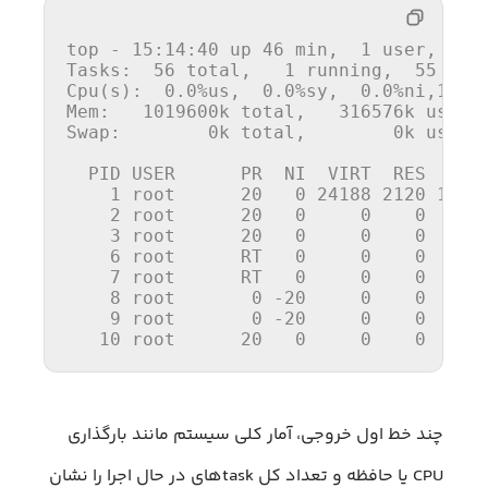
top
 - 
15
:
14
:
40
 up 
46
 min,  
1
 user,  lo
Tasks
:  
56
 total,   
1
 running,  
55
 sle
Cpu
(s):  
0
.
0
%us,  
0
.
0
%sy,  
0
.
0
%ni,
100
.
Mem
:   
1019600
k total,   
316576
k used,
Swap
:        
0
k total,        
0
k used,
PID
 USER      PR  NI  VIRT  RES  SHR 
1
 root      
20
0
24188
2120
1300
2
 root      
20
0
0
0
0
3
 root      
20
0
0
0
0
6
 root      RT   
0
0
0
0
7
 root      RT   
0
0
0
0
8
 root       
0
 -
20
0
0
0
9
 root       
0
 -
20
0
0
0
10
 root      
20
0
0
0
0
چند خط اول خروجی، آمار کلی سیستم مانند بارگذاری
CPU یا حافظه و تعداد کل taskهای در حال اجرا را نشان