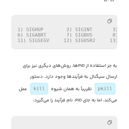
1
) SIGHUP	 
2
) SIGINT	 
3
6
) SIGABRT	 
7
) SIGBUS	 
8
11
) SIGSEGV	
12
) SIGUSR2	
13
به جز استفاده از PIDها، روش‌های دیگری نیز برای
ارسال سیگنال به فرآیندها وجود دارد. دستور
تقریباً به همان شیوه
عمل
kill
pkill
می‌کند، اما به جای PID، نام فرآیند را می‌گیرد: