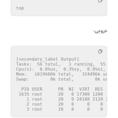
top
خروجی:
[secondary_label Output] 

Tasks: 
 56 
total,  
 1 
running, 
 55 
sle
Cpu(s):  0.0%us,  0.3%sy,  0.0%ni, 99.7
Mem:   1019600k total,   324496k used, 
Swap:        0k total,        0k used, 
 1635 
root     
 20 
 0 
17300
 1200 
 920
 1 
root     
 20 
 0 
24188
 2120 
1300
 2 
root     
 20 
 0 
 0 
 0 
 0
 3 
root     
 20 
 0 
 0 
 0 
 0