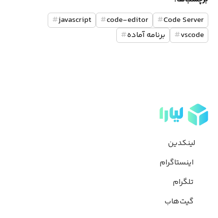
#
javascript
#
code-editor
#
Code Server
vscode
#
برنامه آماده
#
لینکدین
اینستاگرام
تلگرام
گیت‌هاب