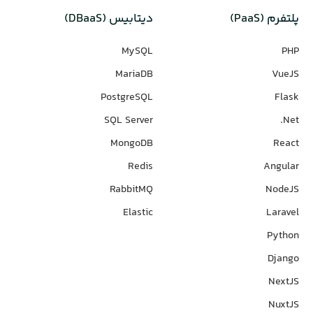
پلتفرم (PaaS)
دیتابیس‌ (DBaaS)
MySQL
PHP
MariaDB
VueJS
PostgreSQL
Flask
SQL Server
Net.
MongoDB
React
Redis
Angular
RabbitMQ
NodeJS
Elastic
Laravel
Python
Django
NextJS
NuxtJS