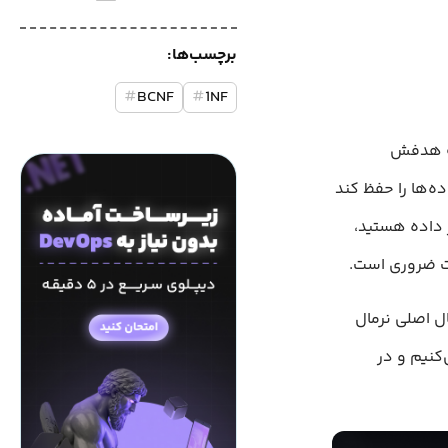
برچسب‌ها:
#
BCNF
#
1NF
که هدفش
ه‌ها را حفظ کند
ر داده هستید،
عت ضروری است.
ال اصلی نرمال
 می‌کنیم و در