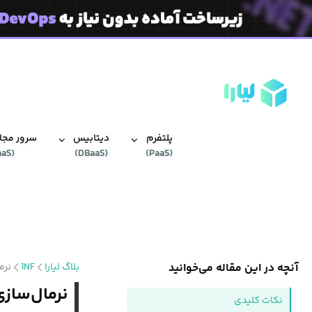
پلتفرم
دیتابیس‌
سرور مجاز
aaS
(
)
DBaaS
(
)
PaaS
(
آنچه در این مقاله می‌خوانید
بلاگ لیارا
1NF
نرم
نرمال‌ساز
نکات کلیدی