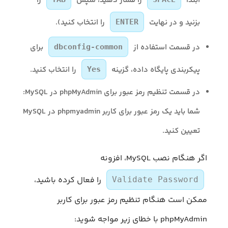
ابتدا
را فشار دهید، سپس
را
بزنید و در نهایت
را انتخاب کنید).
ENTER
در قسمت استفاده از
برای
dbconfig-common
پیکربندی پایگاه داده، گزینه
را انتخاب کنید.
Yes
در قسمت تنظیم رمز عبور برای phpMyAdmin در MySQL:
شما باید یک رمز عبور برای کاربر phpmyadmin در MySQL
تعیین کنید.
اگر هنگام نصب MySQL، افزونه
را فعال کرده باشید،
Validate Password
ممکن است هنگام تنظیم رمز عبور برای کاربر
phpMyAdmin با خطای زیر مواجه شوید: