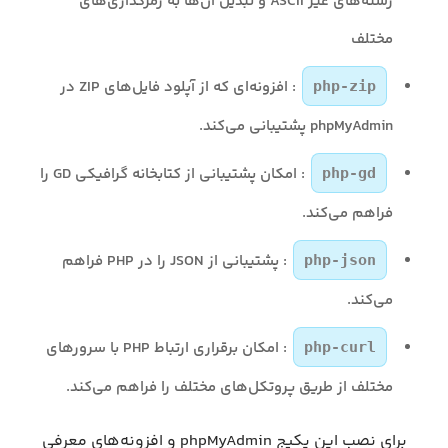
رشته‌های غیر ASCII و تبدیل آن‌ها به رمزگذاری‌های
مختلف
: افزونه‌ای که از آپلود فایل‌های ZIP در
php-zip
phpMyAdmin پشتیبانی می‌کند.
: امکان پشتیبانی از کتابخانه گرافیکی GD را
php-gd
فراهم می‌کند.
: پشتیبانی از JSON را در PHP فراهم
php-json
می‌کند.
: امکان برقراری ارتباط PHP با سرورهای
php-curl
مختلف از طریق پروتکل‌های مختلف را فراهم می‌کند.
برای نصب این پکیج phpMyAdmin و افزونه‌های معرفی