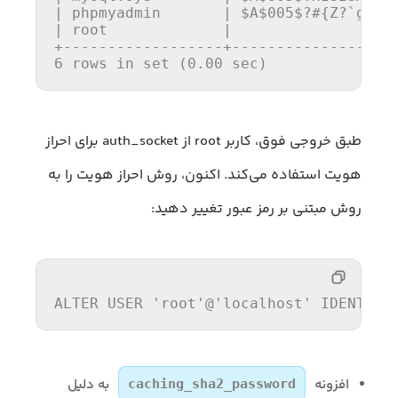
| phpmyadmin       | 
$A
$0
05
$?
#{
Z
?`gN!c
| root             |                   
6
 rows in set (
0.00
 sec)
طبق خروجی فوق، کاربر root از auth_socket برای احراز
هویت استفاده می‌کند. اکنون، روش احراز هویت را به
روش مبتنی بر رمز عبور تغییر دهید:
ALTER
USER
'root'
@
'localhost'
 IDENTIFI
افزونه
به دلیل
caching_sha2_password