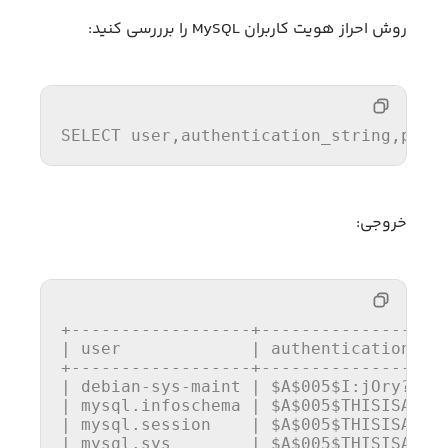
روش احراز هویت کاربران MySQL را برررسی کنید:
SELECT
user
,authentication_string,plug
خروجی:
+------------------+-------------------
| user             | authentication_str
+------------------+-------------------
| debian-sys-maint | 
$A
$0
05
$I
:jOry?]
Sy
| mysql.infoschema | 
$A
$0
05
$T
HISISACOM
| mysql.session    | 
$A
$0
05
$T
HISISACOM
| mysql.sys        | 
$A
$0
05
$T
HISISACOM