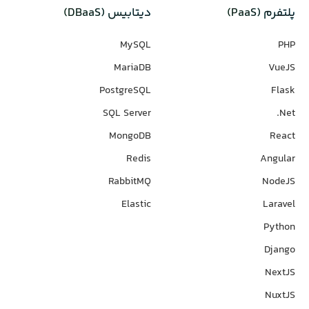
پلتفرم (PaaS)
دیتابیس‌ (DBaaS)
MySQL
PHP
MariaDB
VueJS
PostgreSQL
Flask
SQL Server
Net.
MongoDB
React
Redis
Angular
RabbitMQ
NodeJS
Elastic
Laravel
Python
Django
NextJS
NuxtJS