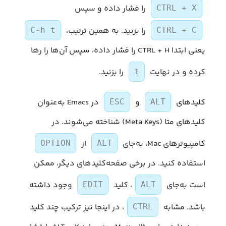
را فشار داده و سپس
CTRL + X
را بزنید. به همین ترتیب،
C-h t
CTRL + C
یعنی ابتدا CTRL + H را فشار داده، سپس آن‌ها را رها
کرده و در نهایت
را بزنید.
t
کلیدهای
و
در Emacs به‌عنوان
ESC
ALT
کلیدهای متا (Meta Keys) شناخته می‌شوند. در
کامپیوترهای Mac، به‌جای
از
OPTION
ALT
استفاده کنید. در برخی صفحه‌کلیدهای دیگر، ممکن
است به‌جای
، کلید
وجود داشته
EDIT
ALT
باشد. مشابه
، در اینجا نیز ترکیب چند کلید
CTRL