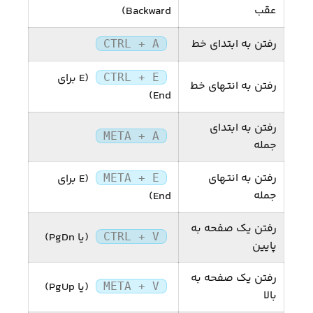
عقب
Backward)
رفتن به ابتدای خط
CTRL + A
(E برای
CTRL + E
رفتن به انتهای خط
End)
رفتن به ابتدای
META + A
جمله
رفتن به انتهای
(E برای
META + E
جمله
End)
رفتن یک صفحه به
(یا PgDn)
CTRL + V
پایین
رفتن یک صفحه به
(یا PgUp)
META + V
بالا