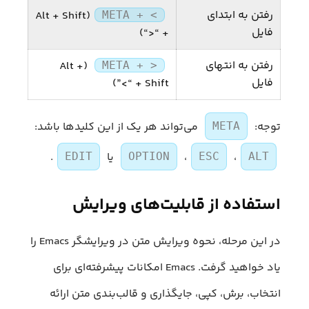
رفتن به ابتدای
(Alt + Shift
META + <
فایل
+ “<“)
رفتن به انتهای
(Alt +
META + >
فایل
Shift + “>”)
توجه:
می‌تواند هر یک از این کلیدها باشد:
META
،
،
یا
.
EDIT
OPTION
ESC
ALT
استفاده از قابلیت‌های ویرایش
در این مرحله، نحوه ویرایش متن در ویرایشگر Emacs را
یاد خواهید گرفت. Emacs امکانات پیشرفته‌ای برای
انتخاب، برش، کپی، جایگذاری و قالب‌بندی متن ارائه