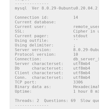
--------------
mysql  Ver 8.0.29-0ubuntu0.20.04.2 for 
Connection id:          14

Current database:

Current user:           remote
_user@web
SSL:                    Cipher in use i
Current pager:          stdout

Using outfile:          ''

Using delimiter:        ;

Server version:         8.0.29-0ubuntu0
Protocol version:       10

Connection:             db_server_
ip vi
Server characterset:    utf8mb4

Db     characterset:    utf8mb4

Client characterset:    utf8mb4

Conn.  characterset:    utf8mb4

TCP port:               3306

Binary data as:         Hexadecimal

Uptime:                 1 hour 8 min 28
Threads: 2  Questions: 69  Slow queries
--------------