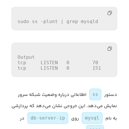
sudo ss -plunt 
| grep mysqld
Output
tcp
     LISTEN   
0
70
tcp
     LISTEN   
0
151
        d
دستور
اطلاعاتی درباره وضعیت شبکه سرور
ss
نمایش می‌دهد. این خروجی نشان می‌دهد که پردازشی
به نام
روی
در
db-server-ip
mysql