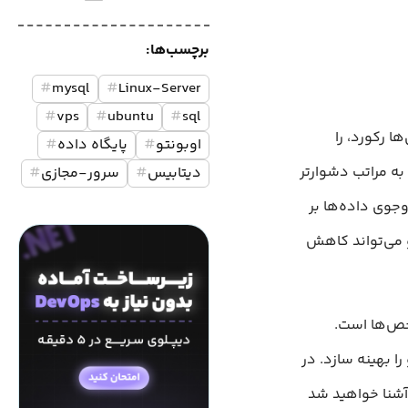
برچسب‌ها:
#
mysql
#
Linux-Server
#
vps
#
ubuntu
#
sql
ا رکورد، را
اوبونتو
#
پایگاه داده
#
به مراتب دشوارتر
دیتابیس
#
سرور-مجازی
#
و ساده برای جست‌وجوی داده‌ها بر
 می‌تواند کاهش
اخص‌ها است.
ا بهینه سازد. در
 آموزش به مفهوم شاخص‌ها، نحوه ایجاد آن‌ها و کاربردشان در پرس‌وجوهای SQL آشنا خواهید شد