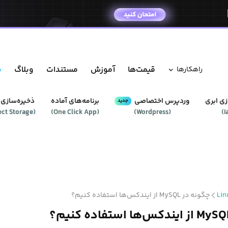
قیمت‌ها
آموزش
مستندات
وبلاگ
م
راهکار‌ها
ی ابری
وردپرس‌ اختصاصی
برنامه‌های آماده
ذخیره‌سازی 
جدید
ect Storage
(
)
One Click App
(
)
Wordpress
(
)
I
Lin
چگونه در MySQL از ایندکس‌ها استفاده کنیم؟