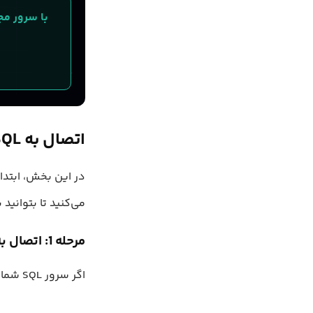
با سرور مجازی ابری لیا
اتصال به MySQL و راه‌اندازی یک پایگاه داده نمونه
می‌کنید تا بتوانید 
مرحله 1: اتصال به سرور از طریق SSH
اگر سرور SQL شما روی سرور راه دور قرار دارد، ابتدا از طریق SSH وارد شوید: