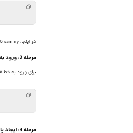
در اینجا، sammy نام کابر شما است، در صورت متفاوت بودن آن را جایگزین کنید.
مرحله 2: ورود به پرامپت MySQL
برای ورود به خط فرمان MySQL، دستور زیر را
مرحله 3: ایجاد پایگاه داده نمونه