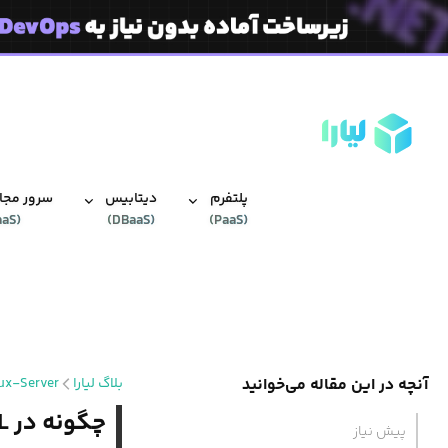
پلتفرم
دیتابیس‌
سرور مجاز
aaS
(
)
DBaaS
(
)
PaaS
(
آنچه در این مقاله می‌خوانید
بلاگ لیارا
ux-Server
چگونه در MySQL از ایندکس‌ها استفاده کنیم؟
پیش نیاز