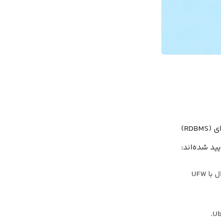
برای دنبال کردن این راهنما، شما به یک کامپیوتر با سیستم مدیریت پایگاه داده رابطه‌ای (RDBMS)
یک سرور با سیستم عامل Ubuntu که یک کاربر غیر روت با دسترسی مدیریتی دارد و فایروال با UFW