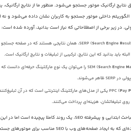
 نتایج ارگانیک موتور جستجو می‌شود. منظور ما از نتایج ارگانیک، 
 الگوریتم داخلی موتور جستجو به کاربران نشان داده می‌شود و نه ا
لی. در زیر برخی از اصطلاحاتی که نیاز است بدانید، آورده شده است:
esul
R
ngine
E
earch
S
SERP (
age)، همان نتایجی هستند که در صفحه جستجو
البته باید بدانید که این نتایج، ترکیبی از تبلیغات‌ و نتایج ارگانیک است.
M
ngine
E
earch
S
SEM (
arketing) را می‌توان یک نوع مارکتینگ حرفه‌ای دانست که
SER ظاهر می‌شوند.
P
ay
P
PPC (
lick) یکی از مدل‌های مارکتینگ اینترنتی است که در آن تبلیغ‌کنن
روی تبلیغاتشان، هزینه‌ای پرداخت می‌کنند.
یادگیری مباحث ابتدایی و پیشرفته SEO، یک روند کاملا پیچیده است اما د
مراحل ساده‌ای که به ایجاد صفحه‌های وب با SEO مناسب برای موتور‌ها