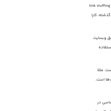
سعی در فریب موتورهای جستجو از آن استفاده می‌کنند، برای مثال می‌توان به link stuffing
در گذشته، کارا
لیدی به درستی انجام شود، می‌تواند منجر به SEO موفق وبسایت
ستفاده
ت. مثلا
‌ها است،
ساسی در