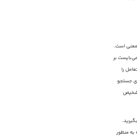
و با معنی است.
ی‌بایست بر
عامل را
ای جستجو
 تشخیص
شی بگیرید.
که به منظور