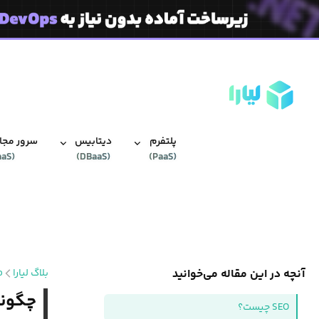
پلتفرم
دیتابیس‌
سرور مجاز
aaS
(
)
DBaaS
(
)
PaaS
(
آنچه در این مقاله می‌خوانید
بلاگ لیارا
o
چگونه SEO وبسایت‌مان را بهبو
SEO چیست؟