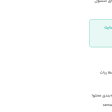
راهنمای کنسول
 ربات‌
ر و طبقه‌بندی محتوا
‌دهندگان وب با نشانه‌گذاری معنادار (semantic