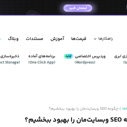
قیمت‌ها
آموزش
مستندات
وبلاگ
م
راهکار‌ها
ی ابری
وردپرس‌ اختصاصی
برنامه‌های آماده
ذخیره‌سازی 
جدید
ect Storage
(
)
One Click App
(
)
Wordpress
(
)
I
se
چگونه SEO وبسایت‌مان را بهبود ببخشیم؟
د ببخشیم؟