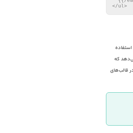
  {{/ea
</ul>
 و استفاده
بلیت را می‌دهد که
در قالب‌های