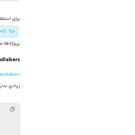
برای استفاده از کدهای avaScript
<% %>
پروژه‌ها می
dlebars
andlebars
زیادی ندار