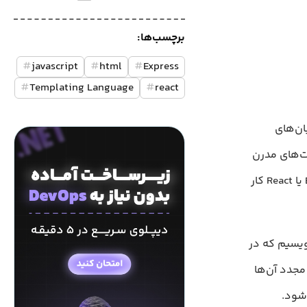
برچسب‌ها:
#
javascript
#
html
#
Express
#
Templating Language
#
react
زبان‌های
د وبسایت‌های مدرن
مورد توجه قرار گرفته‌اند. توسعه‌دهندگانی که با فریم‌ورک‌هایی مانند Express یا React کار
ویسیم که در
مجدد آن‌ها
شود.