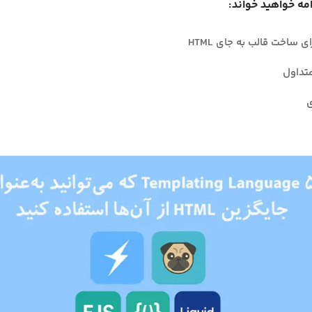
امه خواهید خواند:
تداول
ی