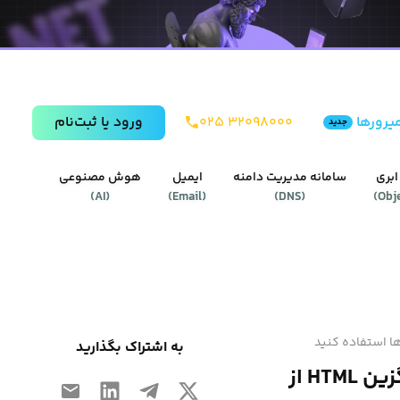
یرورها
۰۲۵ ۳۲۰۹۸۰۰۰
ورود يا ثبت‌نام
جدید
ابری
سامانه مدیریت دامنه
ایمیل
هوش مصنوعی
)
AI
(
)
Email
(
)
DNS
(
)
Obj
به اشتراک بگذارید
۵ Templating Language که می‌توانید به‌عنوان جایگزین HTML از