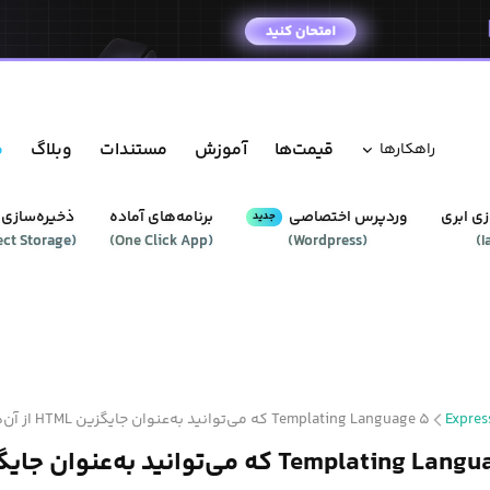
قیمت‌ها
آموزش
مستندات
وبلاگ
م
راهکار‌ها
ی ابری
وردپرس‌ اختصاصی
برنامه‌های آماده
ذخیره‌سازی 
جدید
ect Storage
(
)
One Click App
(
)
Wordpress
(
)
I
Expres
۵ Templating Language که می‌توانید به‌عنوان جایگزین HTML از آن‌‌ها استفاده کنید