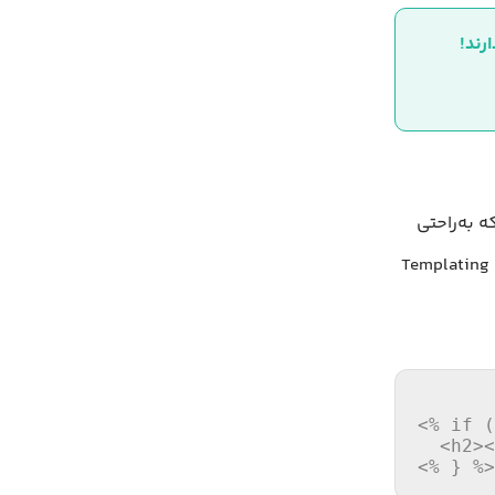
ی‌دهد که به‌راحتی
ی HTML استفاده کنید. این Templating Language
<% if (
  <h2><
<% } %