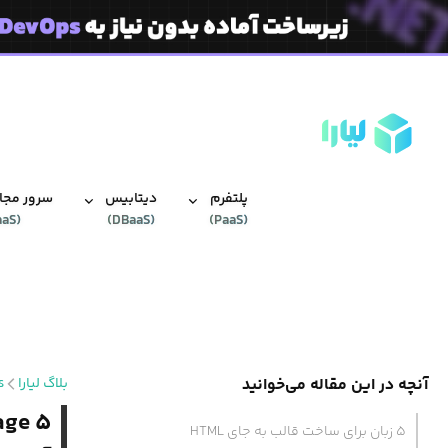
پلتفرم
دیتابیس‌
سرور مجاز
aaS
(
)
DBaaS
(
)
PaaS
(
آنچه در این مقاله می‌خوانید
بلاگ لیارا
s
۵ زبان برای ساخت قالب به جای HTML