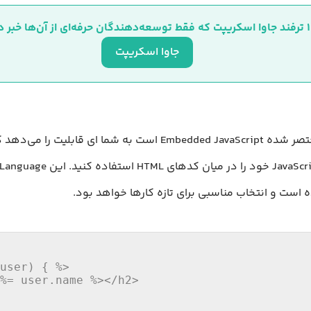
ن حرفه‌ای از آن‌ها خبر دارند!
جاوا اسکریپت
که مختصر شده‌ Embedded JavaScript است به شما ای قابلیت را م
کدهای JavaScript خود را در میان کدها
 است و انتخاب مناسبی برای تازه کارها خواهد بود.
user) { %>

%= user.name %></h2>

>