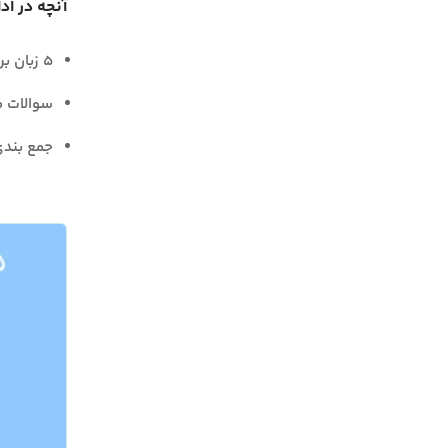
آنچه در اد
۵ زبان برای ساخت قالب به جای HTML
سوالات م
جمع بند