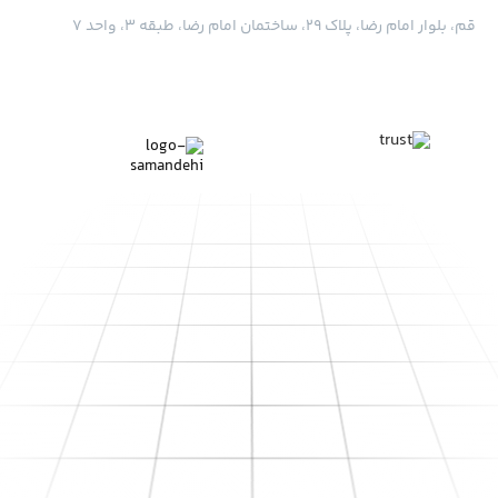
قم، بلوار امام رضا، پلاک ۲۹، ساختمان امام رضا، طبقه ۳، واحد ۷