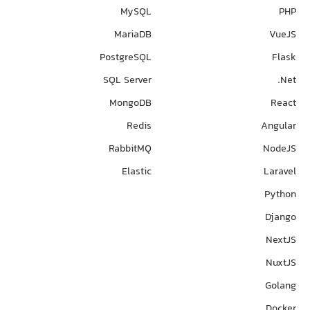
MySQL
PHP
MariaDB
VueJS
PostgreSQL
Flask
SQL Server
Net.
MongoDB
React
Redis
Angular
RabbitMQ
NodeJS
Elastic
Laravel
Python
Django
NextJS
NuxtJS
Golang
Docker