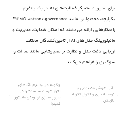
برای مدیریت متمرکز فعالیت‌های AI در یک پلتفرم
یکپارچه، محصولاتی مانند IBM® watsonx.governance™
راهکارهایی ارائه می‌دهند که امکان هدایت، مدیریت و
مانیتورینگ مدل‌های AI از تامین‌کنندگان مختلف،
ارزیابی دقت مدل و نظارت بر معیارهایی مانند عدالت و
سوگیری را فراهم می‌کنند.
چگونه می‌توانیم لاگ‌های
تاثیر هوش مصنوعی بر
احراز هویت سیستم را در
توسعه بازی و تحول تجربه
←
→
سرور مجازی اوبونتو مانیتور
بازیکن
کنیم!