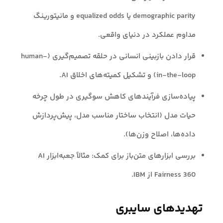
demographic parity یا equalized odds و مانیتورینگ
مداوم عملکرد در دنیای واقعی.
قرار دادن بازبینی انسانی در حلقه تصمیم‌گیری (human-
in-the-loop) و تشکیل کمیته‌های اخلاق AI.
پیاده‌سازی فرآیندهای کاهش سوگیری در طول چرخه
حیات مدل (انتخاب ساختار مناسب مدل، پیش‌پردازش
داده‌ها، اصلاح وزن‌ها).
بررسی ابزارهای متن‌باز برای کمک: مثالاً جعبه‌ابزار AI
Fairness 360 از IBM.
تهدیدهای سایبری