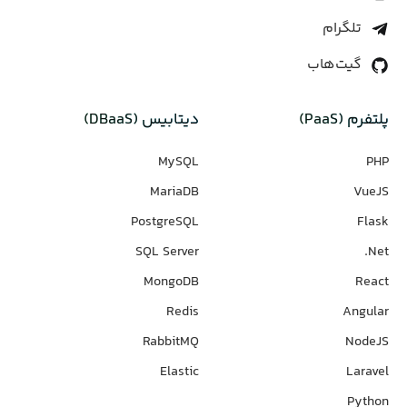
تلگرام
گیت‌هاب
پلتفرم (PaaS)
دیتابیس‌ (DBaaS)
MySQL
PHP
MariaDB
VueJS
PostgreSQL
Flask
SQL Server
Net.
MongoDB
React
Redis
Angular
RabbitMQ
NodeJS
Elastic
Laravel
Python