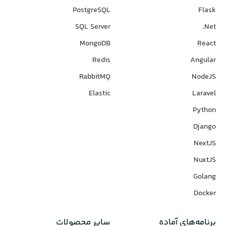
PostgreSQL
Flask
SQL Server
Net.
MongoDB
React
Redis
Angular
RabbitMQ
NodeJS
Elastic
Laravel
Python
Django
NextJS
NuxtJS
Golang
Docker
برنامه‌های‌ آماده
سایر محصولات