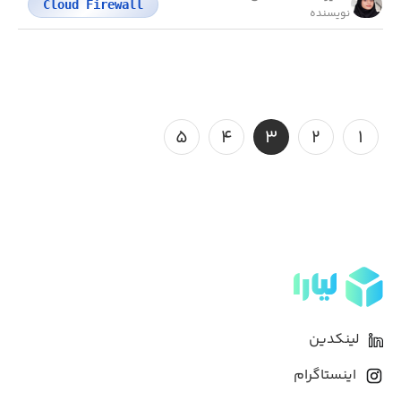
Cloud Firewall
نویسنده
۵
۴
۳
۲
۱
لینکدین
اینستاگرام