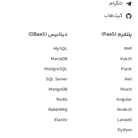
تلگرام
گیت‌هاب
پلتفرم (PaaS)
دیتابیس‌ (DBaaS)
MySQL
PHP
MariaDB
VueJS
PostgreSQL
Flask
SQL Server
Net.
MongoDB
React
Redis
Angular
RabbitMQ
NodeJS
Elastic
Laravel
Python