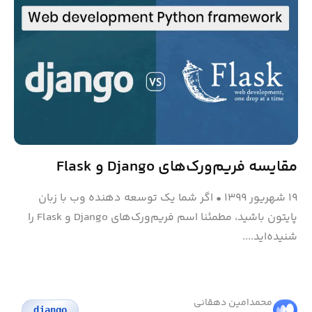
مقایسه فریم‌ورک‌های Django و Flask
۱۹ شهریور ۱۳۹۹
•
اگر شما یک توسعه دهنده وب با زبان
پایتون باشید، مطمئنا اسم فریم‌ورک‌های Django و Flask را
شنیده‌اید....
محمد‌امین دهقانی
django