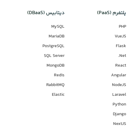
پلتفرم (PaaS)
دیتابیس‌ (DBaaS)
MySQL
PHP
MariaDB
VueJS
PostgreSQL
Flask
SQL Server
Net.
MongoDB
React
Redis
Angular
RabbitMQ
NodeJS
Elastic
Laravel
Python
Django
NextJS