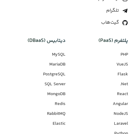
تلگرام
گیت‌هاب
پلتفرم (PaaS)
دیتابیس‌ (DBaaS)
MySQL
PHP
MariaDB
VueJS
PostgreSQL
Flask
SQL Server
Net.
MongoDB
React
Redis
Angular
RabbitMQ
NodeJS
Elastic
Laravel
Python