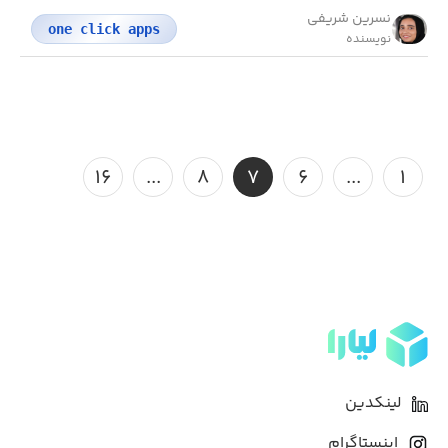
نسرین شریفی
one click apps
نویسنده
۱۶
...
۸
۷
۶
...
۱
لینکدین
اینستاگرام