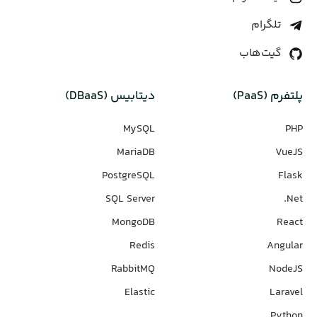
تلگرام
گیت‌هاب
پلتفرم (PaaS)
دیتابیس‌ (DBaaS)
MySQL
PHP
MariaDB
VueJS
PostgreSQL
Flask
SQL Server
Net.
MongoDB
React
Redis
Angular
RabbitMQ
NodeJS
Elastic
Laravel
Python