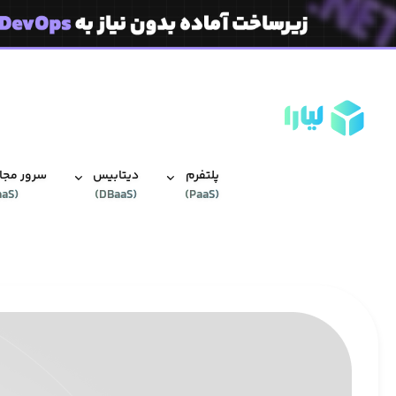
پلتفرم
دیتابیس‌
سرور مجاز
aaS
(
)
DBaaS
(
)
PaaS
(