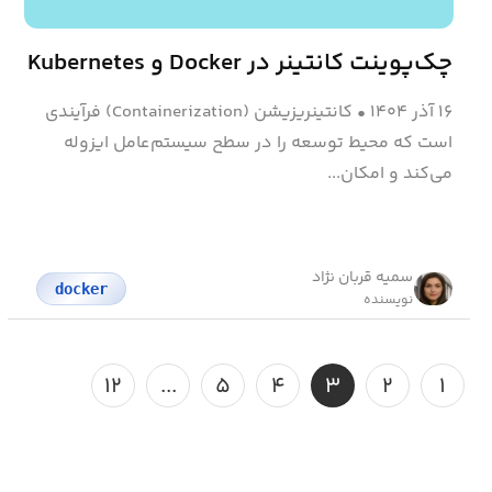
چک‌پوینت کانتینر در Docker و Kubernetes
۱۶ آذر ۱۴۰۴
•
کانتینریزیشن (Containerization) فرآیندی
است که محیط توسعه را در سطح سیستم‌عامل ایزوله
می‌کند و امکان...
سمیه قربان نژاد
docker
نویسنده
۱۲
...
۵
۴
۳
۲
۱