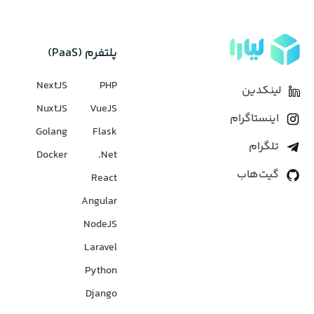
پلتفرم (PaaS)
NextJS
PHP
لینکدین
NuxtJS
VueJS
اینستاگرام
Golang
Flask
تلگرام
Docker
Net.
گیت‌هاب
React
Angular
NodeJS
Laravel
Python
Django