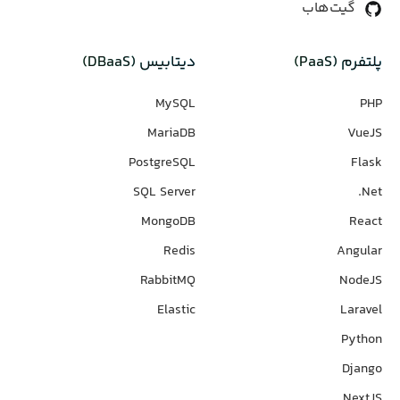
گیت‌هاب
پلتفرم (PaaS)
دیتابیس‌ (DBaaS)
MySQL
PHP
MariaDB
VueJS
PostgreSQL
Flask
SQL Server
Net.
MongoDB
React
Redis
Angular
RabbitMQ
NodeJS
Elastic
Laravel
Python
Django
NextJS