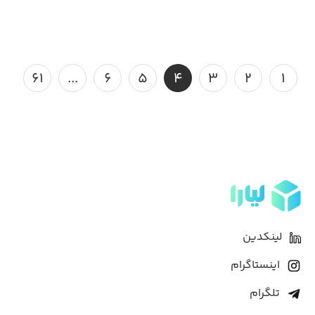
۶۱
...
۶
۵
۴
۳
۲
۱
لینکدین
اینستاگرام
تلگرام