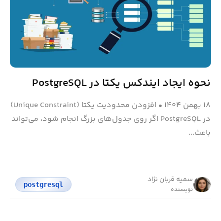
نحوه ایجاد ایندکس یکتا در PostgreSQL
۱۸ بهمن ۱۴۰۴
•
افزودن محدودیت یکتا (Unique Constraint)
در PostgreSQL اگر روی جدول‌های بزرگ انجام شود، می‌تواند
باعث...
سمیه قربان نژاد
postgresql
نویسنده