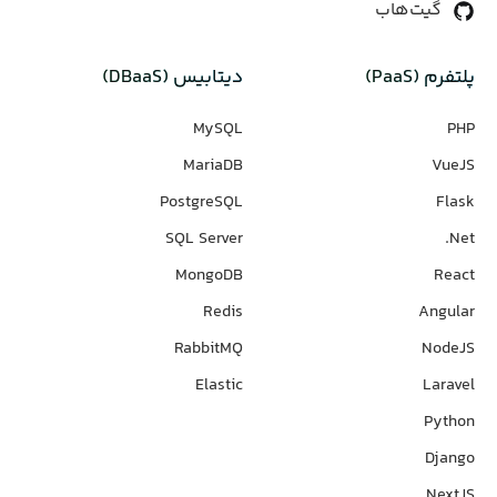
گیت‌هاب
پلتفرم (PaaS)
دیتابیس‌ (DBaaS)
MySQL
PHP
MariaDB
VueJS
PostgreSQL
Flask
SQL Server
Net.
MongoDB
React
Redis
Angular
RabbitMQ
NodeJS
Elastic
Laravel
Python
Django
NextJS