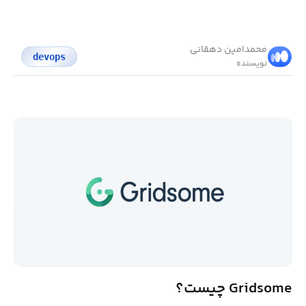
محمد‌امین دهقانی
devops
نویسنده
Gridsome چیست؟