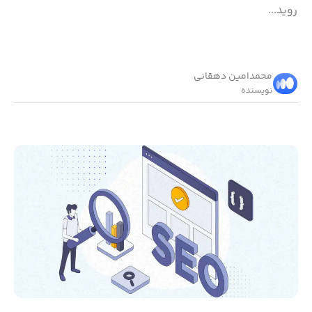
روید...
محمد‌امین دهقانی
نویسنده