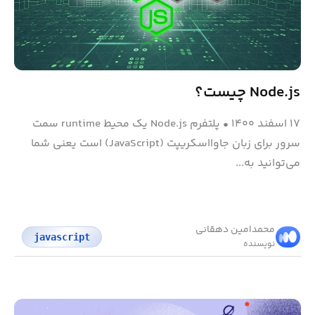
Node.js چیست؟
۱۷ اسفند ۱۴۰۰
•
پلتفرم Node.js یک محیط runtime سمت
سرور برای زبان جاوااسکریپت (JavaScript) است یعنی شما
می‌توانید به...
محمد‌امین دهقانی
javascript
نویسنده