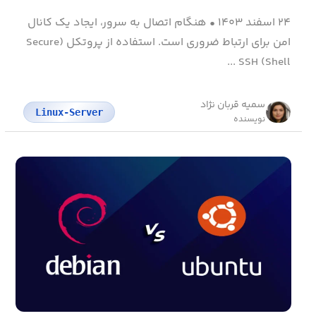
۲۴ اسفند ۱۴۰۳
•
هنگام اتصال به سرور، ایجاد یک کانال
امن برای ارتباط ضروری است. استفاده از پروتکل (Secure
Shell) SSH ...
سمیه قربان نژاد
Linux-Server
نویسنده