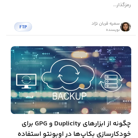
رمزگذار...
سمیه قربان نژاد
FTP
نویسنده
چگونه از ابزارهای Duplicity و GPG برای
خودکارسازی بکاپ‌ها در اوبونتو استفاده