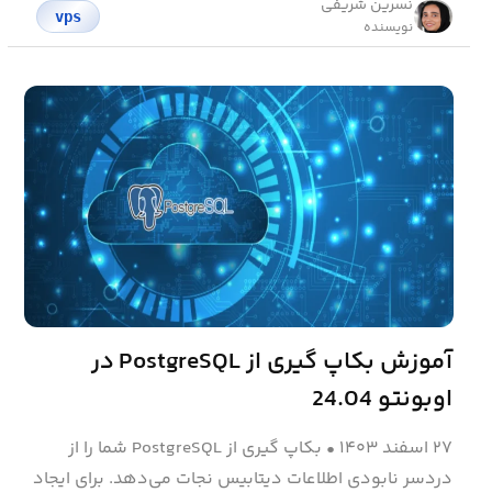
نسرین شریفی
vps
نویسنده
آموزش بکاپ گیری از PostgreSQL در
اوبونتو 24.04
۲۷ اسفند ۱۴۰۳
•
بکاپ گیری از PostgreSQL شما را از
دردسر نابودی اطلاعات دیتابیس نجات می‌دهد. برای ایجاد