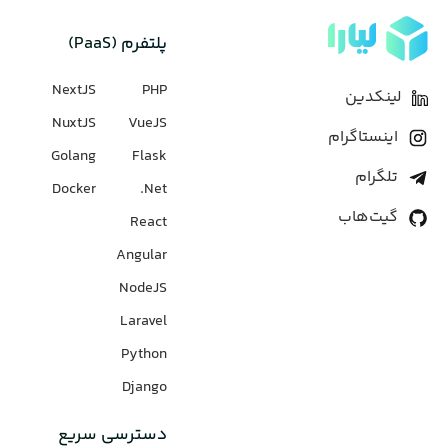
پلتفرم (PaaS)
NextJS
PHP
لینکدین
NuxtJS
VueJS
اینستاگرام
Golang
Flask
تلگرام
Docker
Net.
گیت‌هاب
React
Angular
NodeJS
Laravel
Python
Django
دسترسی سریع