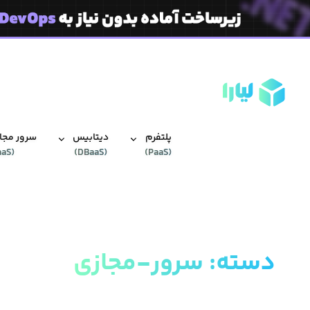
پلتفرم
دیتابیس‌
سرور مجاز
aaS
(
)
DBaaS
(
)
PaaS
(
دسته
:
سرور-مجازی