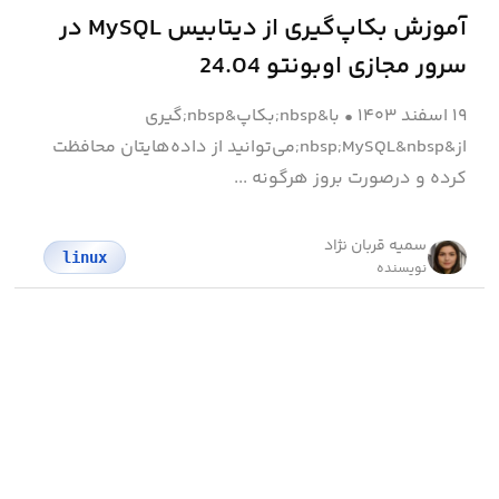
آموزش بکاپ‌گیری از دیتابیس MySQL در
سرور مجازی اوبونتو 24.04
۱۹ اسفند ۱۴۰۳
•
با&nbsp;بکاپ&nbsp;گیری
از&nbsp;MySQL&nbsp;می‌توانید از داده‌هایتان محافظت
کرده و درصورت بروز هرگونه ...
سمیه قربان نژاد
linux
نویسنده