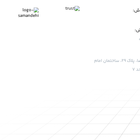
وش:
ش:
قم، بلوار امام رضا، پلاک ۲۹، ساختمان امام