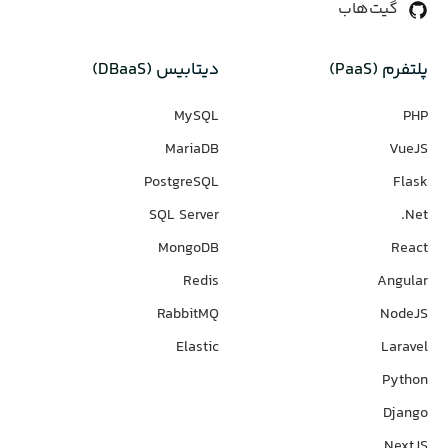
گیت‌هاب
پلتفرم (PaaS)
دیتابیس‌ (DBaaS)
MySQL
PHP
MariaDB
VueJS
PostgreSQL
Flask
SQL Server
Net.
MongoDB
React
Redis
Angular
RabbitMQ
NodeJS
Elastic
Laravel
Python
Django
NextJS