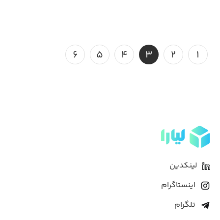
۶
۵
۴
۳
۲
۱
لینکدین
اینستاگرام
تلگرام