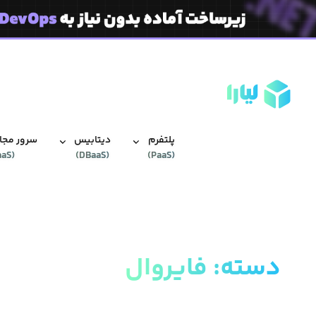
پلتفرم
دیتابیس‌
سرور مجاز
aaS
(
)
DBaaS
(
)
PaaS
(
دسته
:
فایروال