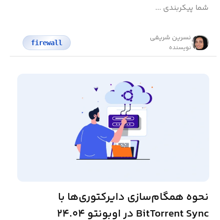
شما پیکربندی ...
نسرین شریفی
firewall
نویسنده
نحوه همگام‌سازی دایرکتوری‌ها با
BitTorrent Sync در اوبونتو ۲۴.۰۴