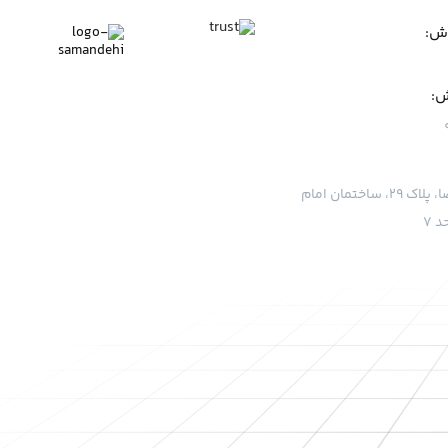
وش:
ش:
قم، بلوار امام رضا، پلاک ۲۹، ساختمان امام