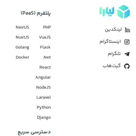
پلتفرم (PaaS)
NextJS
PHP
لینکدین
NuxtJS
VueJS
اینستاگرام
Golang
Flask
تلگرام
Docker
Net.
گیت‌هاب
React
Angular
NodeJS
Laravel
Python
Django
دسترسی سریع