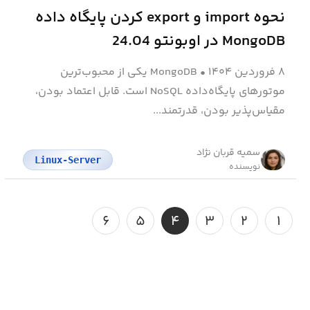
نحوه import و export کردن پایگاه داده
MongoDB در اوبونتو 24.04
۸ فروردین ۱۴۰۴
•
MongoDB یکی از محبوب‌ترین
موتورهای پایگاه‌داده NoSQL است. قابل اعتماد بودن،
مقیاس‌پذیر بودن، قدرتمند...
سمیه قربان نژاد
Linux-Server
نویسنده
۶
۵
۴
۳
۲
۱