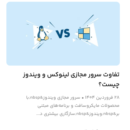
تفاوت سرور مجازی لینوکس و ویندوز
چیست؟
۲۸ فروردین ۱۴۰۴
•
سرور مجازی ویندوز&nbsp;با
محصولات مایکروسافت و برنامه‌های مبتنی
بر&nbsp;ویندوز&nbsp;سازگاری بیشتری د...