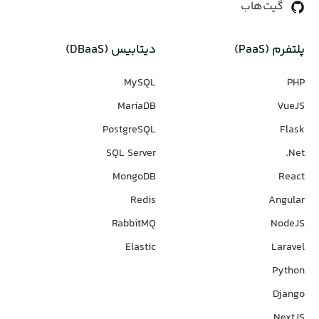
گیت‌هاب
پلتفرم (PaaS)
دیتابیس‌ (DBaaS)
MySQL
PHP
MariaDB
VueJS
PostgreSQL
Flask
SQL Server
Net.
MongoDB
React
Redis
Angular
RabbitMQ
NodeJS
Elastic
Laravel
Python
Django
NextJS