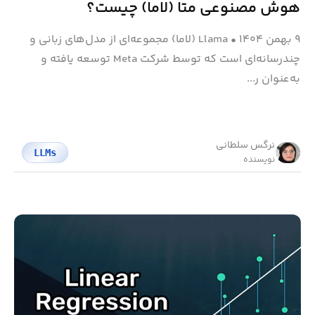
هوش مصنوعی متا (لاما)‌ چیست؟
۹ بهمن ۱۴۰۴
•
Llama (لاما) مجموعه‌ای از مدل‌های زبانی و
چندرسانه‌ای است که توسط شرکت Meta توسعه یافته و
به‌عنوان ر...
نرگس سلطانی
LLMs
نویسنده