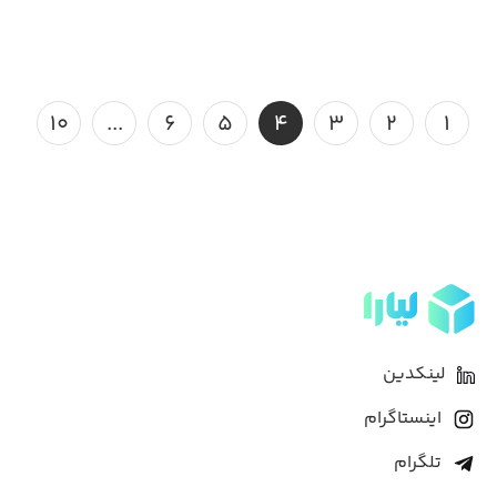
۱۰
...
۶
۵
۴
۳
۲
۱
لینکدین
اینستاگرام
تلگرام