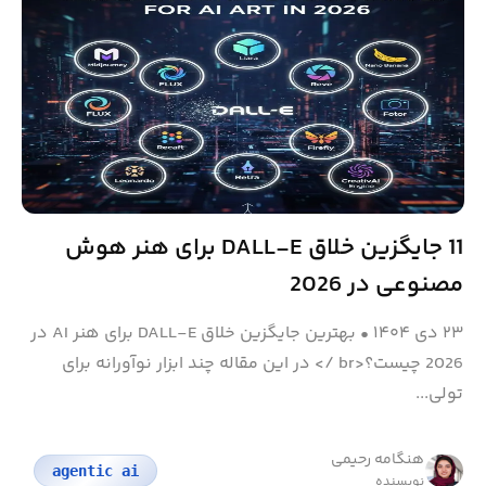
11 جایگزین خلاق DALL-E برای هنر هوش
مصنوعی در 2026
۲۳ دی ۱۴۰۴
•
بهترین جایگزین خلاق DALL-E برای هنر AI در
2026 چیست؟<br /> در این مقاله چند ابزار نوآورانه برای
تولی...
هنگامه رحیمی
agentic ai
نویسنده