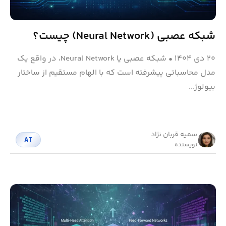
شبکه عصبی (Neural Network) چیست؟
۲۰ دی ۱۴۰۴
•
شبکه عصبی یا Neural Network، در واقع یک
مدل محاسباتی پیشرفته است که با الهام مستقیم از ساختار
بیولوژ...
سمیه قربان نژاد
AI
نویسنده