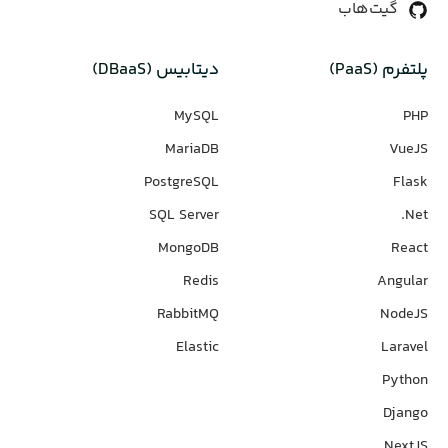
گیت‌هاب
پلتفرم (PaaS)
دیتابیس‌ (DBaaS)
MySQL
PHP
MariaDB
VueJS
PostgreSQL
Flask
SQL Server
Net.
MongoDB
React
Redis
Angular
RabbitMQ
NodeJS
Elastic
Laravel
Python
Django
NextJS