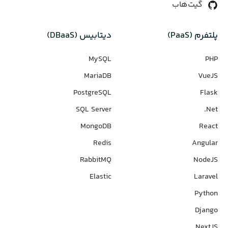
گیت‌هاب
پلتفرم (PaaS)
دیتابیس‌ (DBaaS)
MySQL
PHP
MariaDB
VueJS
PostgreSQL
Flask
SQL Server
Net.
MongoDB
React
Redis
Angular
RabbitMQ
NodeJS
Elastic
Laravel
Python
Django
NextJS