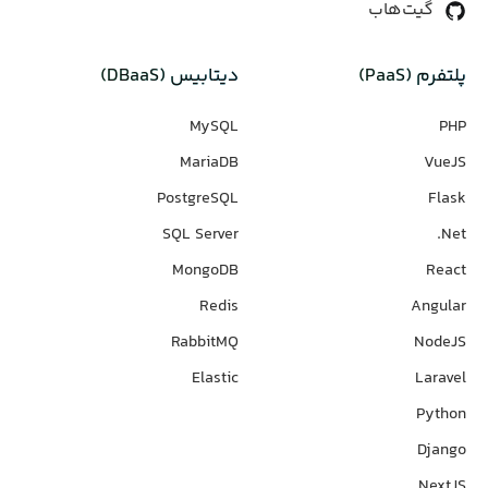
گیت‌هاب
پلتفرم (PaaS)
دیتابیس‌ (DBaaS)
MySQL
PHP
MariaDB
VueJS
PostgreSQL
Flask
SQL Server
Net.
MongoDB
React
Redis
Angular
RabbitMQ
NodeJS
Elastic
Laravel
Python
Django
NextJS