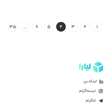
۳۵
...
۶
۵
۴
۳
۲
۱
لینکدین
اینستاگرام
تلگرام