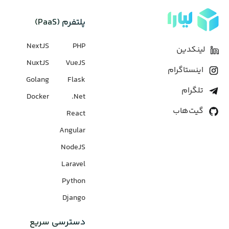
پلتفرم (PaaS)
NextJS
PHP
لینکدین
NuxtJS
VueJS
اینستاگرام
Golang
Flask
تلگرام
Docker
Net.
گیت‌هاب
React
Angular
NodeJS
Laravel
Python
Django
دسترسی سریع