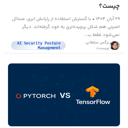
چیست؟
۲۹ آبان ۱۴۰۴
•
با گسترش استفاده از رایانش ابری، مسائل
امنیتی هم شکل پیچیده‌تری به خود گرفته‌اند. دیگر
نمی‌شود فقط ب...
نرگس سلطانی
AI Security Posture
Management
نویسنده