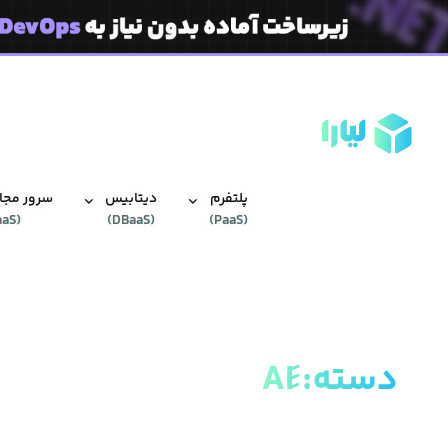
پلتفرم
دیتابیس‌
سرور مجاز
aaS
(
)
DBaaS
(
)
PaaS
(
دسته
: