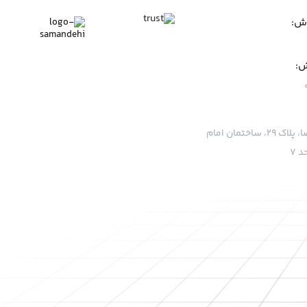
وش:
ش:
قم، بلوار امام رضا، پلاک ۲۹، ساختمان امام