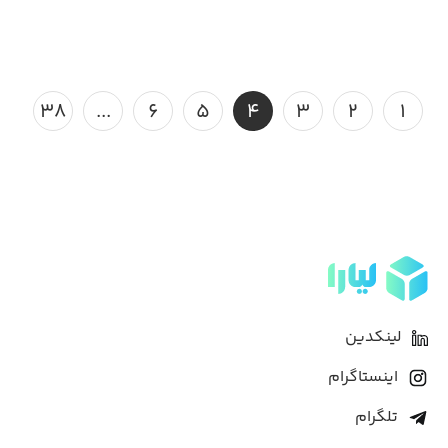
۳۸
...
۶
۵
۴
۳
۲
۱
لینکدین
اینستاگرام
تلگرام