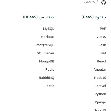
گیت‌هاب
پلتفرم (PaaS)
دیتابیس‌ (DBaaS)
MySQL
PHP
MariaDB
VueJS
PostgreSQL
Flask
SQL Server
Net.
MongoDB
React
Redis
Angular
RabbitMQ
NodeJS
Elastic
Laravel
Python
Django
NextJS