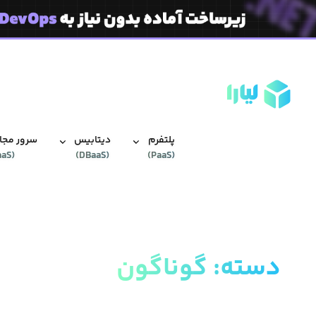
پلتفرم
دیتابیس‌
سرور مجاز
aaS
(
)
DBaaS
(
)
PaaS
(
دسته
:
گوناگون