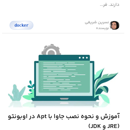
دارند. فر...
نسرین شریفی
docker
نویسنده
آموزش و نحوه نصب جاوا با Apt در اوبونتو
(JRE و JDK)