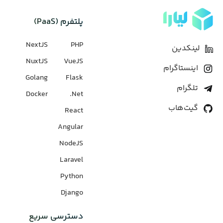
پلتفرم (PaaS)
NextJS
PHP
لینکدین
NuxtJS
VueJS
اینستاگرام
Golang
Flask
تلگرام
Docker
Net.
گیت‌هاب
React
Angular
NodeJS
Laravel
Python
Django
دسترسی سریع