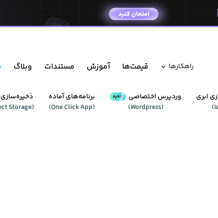
قیمت‌ها
آموزش
مستندات
وبلاگ
م
راهکار‌ها
ی ابری
وردپرس‌ اختصاصی
برنامه‌های آماده
ذخیره‌سازی 
جدید
ect Storage
(
)
One Click App
(
)
Wordpress
(
)
I