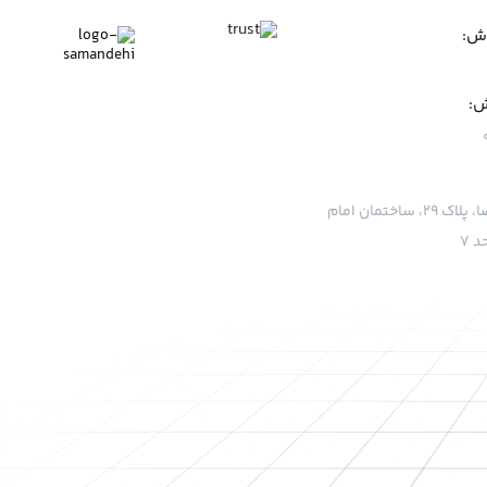
وش:
ش:
قم، بلوار امام رضا، پلاک ۲۹، ساختمان امام