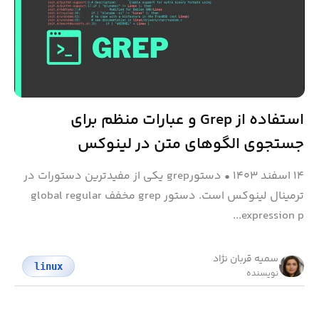
استفاده از Grep و عبارات منظم برای
جستجوی الگوهای متن در لینوکس
۱۴ اسفند ۱۴۰۳
•
دستورgrep یکی از مفیدترین دستورات در
ترمینال لینوکس است. دستور grep مخفف global regular
expression p...
سمیه قربان نژاد
linux
نویسنده