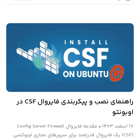
راهنمای نصب و پیکربندی فایروال CSF در
اوبونتو
۱۷ اسفند ۱۴۰۳
•
مقدمه فایروال Config Server Firewall
(CSF) یک فایروال قدرتمند برای سرورهای مجازی لینوکسی