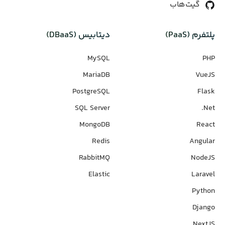
گیت‌هاب
پلتفرم (PaaS)
دیتابیس‌ (DBaaS)
MySQL
PHP
MariaDB
VueJS
PostgreSQL
Flask
SQL Server
Net.
MongoDB
React
Redis
Angular
RabbitMQ
NodeJS
Elastic
Laravel
Python
Django
NextJS