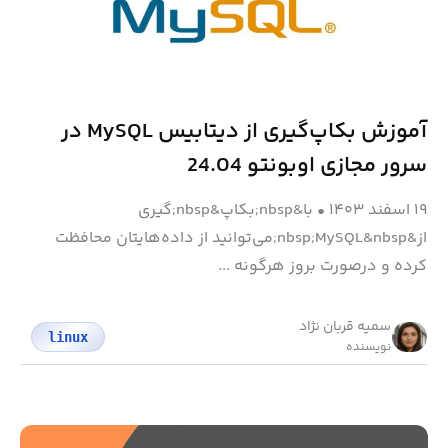
آموزش بکاپ‌گیری از دیتابیس MySQL در
سرور مجازی اوبونتو 24.04
۱۹ اسفند ۱۴۰۳
•
با&nbsp;بکاپ&nbsp;گیری
از&nbsp;MySQL&nbsp;می‌توانید از داده‌هایتان محافظت
کرده و درصورت بروز هرگونه ...
سمیه قربان نژاد
linux
نویسنده