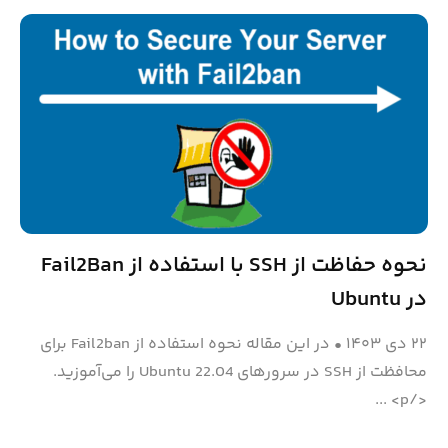
نحوه حفاظت از SSH با استفاده از Fail2Ban
در Ubuntu
۲۲ دی ۱۴۰۳
•
در این مقاله نحوه استفاده از Fail2ban برای
محافظت از SSH در سرورهای Ubuntu 22.04 را می‌آموزید.
</p> ...