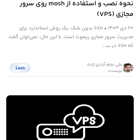
نحوه نصب و استفاده از mosh روی سرور
مجازی (VPS)
۲۰ دی ۱۴۰۳
•
SSH بدون شک، یک روش استاندارد برای
مدیریت سرور مجازی ریموت است. با این حال، نمی‌توان گفت
که SSH در ب...
علی نجم آبادی زاده
iaas
نویسنده