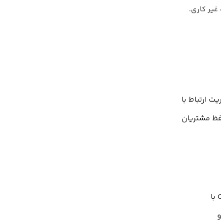
یریت ارتباط با
حفظ مشتریان
اگر به دنبال یک ابزار قدرتمند برای پشتیبانی از مشتریان خود هستید، Chatwoot با
و