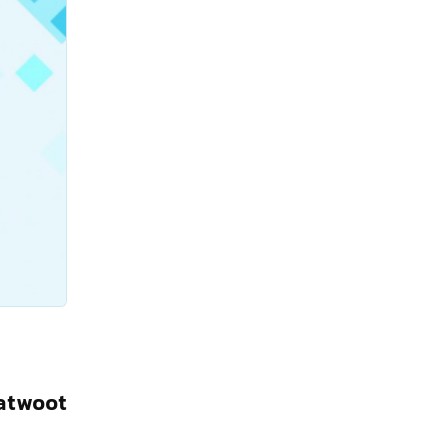
Chatwoot چ