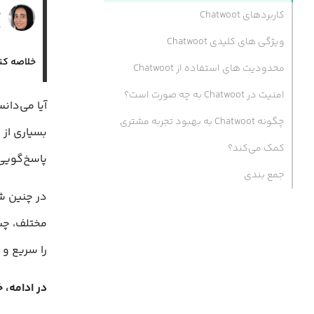
ن
کاربردهای Chatwoot
۲۵
ویژگی های کلیدی Chatwoot
خلاصه کن
محدودیت های استفاده از Chatwoot
امنیت در Chatwoot به چه صورت است؟
چگونه Chatwoot به بهبود تجربه مشتری
بسیاری از
کمک می‌کند؟
پاسخ‌گویی
جمع بندی
در چنین ش
مختلف، چت 
را سریع و ک
در ادامه، 