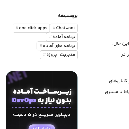
برچسب‌ها:
#
one click apps
#
Chatwoot
برنامه آماده
#
سخ بگیرند؟ با این حال،
برنامه های آماده
#
 در
مدیریت-پروژه
#
 کانال‌های
اط با مشتری