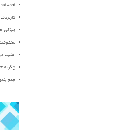
Chatwoot چیست
کاربردهای twoot
ویژگی های ک
محدودیت ها
امنیت در Chatwoot به چه صورت ا
چگونه Chatwoot به بهبود تجربه مشتری کمک می‌کند؟
جمع بند