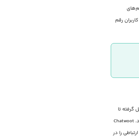
یم‌های
اربران رقم
 گرفته تا
چت زنده، شبکه‌های اجتماعی و واتساپ می‌تواند به یک چالش بزرگ تبدیل شود. Chatwoot
تباطی را در