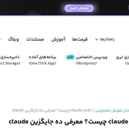
قیمت‌ها
آموزش
مستندات
وبلاگ
م
راهکار‌ها
ی ابری
وردپرس‌ اختصاصی
برنامه‌های آماده
ذخیره‌سازی 
جدید
ect Storage
(
)
One Click App
(
)
Wordpress
(
)
I
دل هوش مصنوعی
claude code چیست؟ معرفی ده جایگزین claude
 معرفی ده جایگزین claude