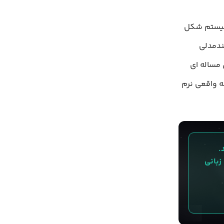
وسیستم شکل
ag و معماری های چندمدلی
ن مساله ای
وسعه واقعی نرم
با OpenAI SDK ✅ دسترسی به ۲۰ مدل زبانی 