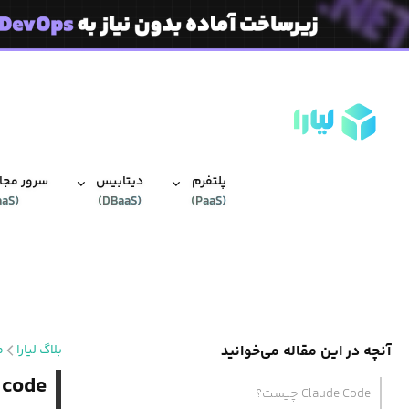
پلتفرم
دیتابیس‌
سرور مجاز
aaS
(
)
DBaaS
(
)
PaaS
(
آنچه در این مقاله می‌خوانید
بلاگ لیارا
م
claude code چیست؟
Claude Code چیست؟