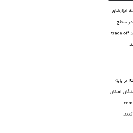
سی میشوند؛ از جمله ابزارهای
CLI drive) و راهکارهای در سطح
سازمانی (enterprise grade). هدف این است که به تیم ها کمک شود تا بتوانند trade off
بر پایه
عه‌دهندگان امکان
 خط فرمان (command line