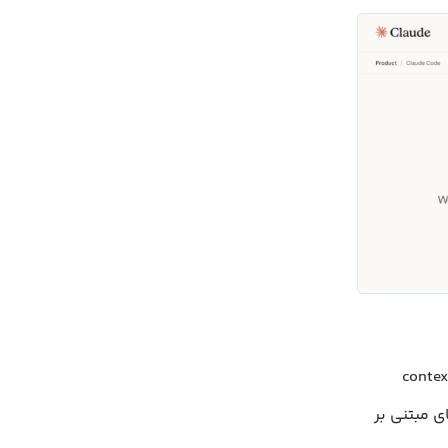
 صورت کامل در محیط CLI، Claude Code بر iteration سریع و حداقل context
دارد و برای توسعه‌دهندگانی مناسب است که به workflow های مبتنی بر