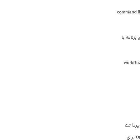
طریق خط فرمان (command line interface /
رنامه با
d های قابل بررسی برای بازبینی توسعه‌دهنده قبل از commit، که از یک workflow
ر سال) در صورت پرداخت
سالانه. این پلن شامل دسترسی به Claude Code با مدل‌های Sonnet 4.5 و Opus 4.5 برای