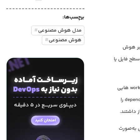
برچسب‌ها:
مدل هوش مصنوعی
#
هوش مصنوعی
#
ی بر هوش
ند، نه فقط در سطح فایل یا
این ابزار با حفظ context در بین چندین فایل و چند مرحله مختلف، میتواند workflow هایی
مانند refactor های هماهنگ، به‌روزرسانی تست ها و تغییرات وابسته به dependency را
ز داشتند.
 به‌صورت