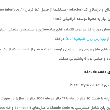
تولید، اصلاح و بازسازی کد (refactor) مستقیما از 
سش درباره کد موجود، انتخاب های پیاده‌سازی و مسیرهای منطقی اجرای ب
از
پردازش زبان طبیعی(NLP)
در CLI
تولید iff
نی بر Git پشتیبانی میکند
Cla:
شتراک SaaS style):
Pro: پلن پایه با قیمت 20 دلار در ماه یا 17 دلار در ماه (200 دلار د