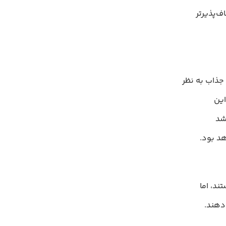
ف‌پذیرتر
از نظر فلسفی، استفاده از سایت‌سازهای استاتیک مانند Jekyll، Gatsby و Hugo جذاب به نظر
این
رشد
هد بود.
ا هستند، اما
دهند.