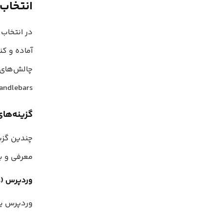
انتخاب Ghost برای وب‌سایت شخ
در انتخاب
آماده و ک
چالش‌های ا
CSS, Handlebars و JavaScript نیز از اهداف فرعی
گزینه‌ها
چندین گزین
معرفی و ب
وردپرس (WordPress)
وردپرس یک