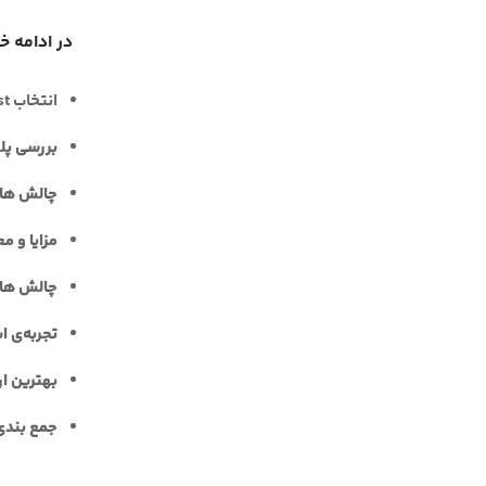
در ادامه خ
انتخاب Ghost برای وب‌سایت شخصی
بررسی پلتفرم Ghost برا
چالش ها در t
مزایا و معا
چالش ها در t
تجربه‌ی استف
بهترین ارا
جمع بندی