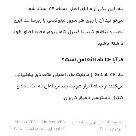
بله، این یکی از مزایای اصلی نسخه CE است. شما
می‌توانید آن را روی هر سرور لینوکسی یا زیرساخت ابری
نصب و تنظیم کنید تا کنترل کامل روی محیط اجرای خود
داشته باشید.
۸. آیا GitLab CE امن است؟
بله، GitLab CE از قابلیت‌های امنیتی متعددی پشتیبانی
می‌کند؛ از جمله احراز هویت چندمرحله‌ای (2FA)، SSL و
کنترل دسترسی دقیق کاربران.
تفاوت رایانش مرزی و رایانش
Windows VPS یا Linux VPS؟
←
→
ابری چیست؟
کدام برای شما مناسب است؟