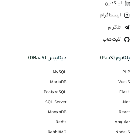
لینکدین
اینستاگرام
تلگرام
گیت‌هاب
پلتفرم (PaaS)
دیتابیس‌ (DBaaS)
MySQL
PHP
MariaDB
VueJS
PostgreSQL
Flask
SQL Server
Net.
MongoDB
React
Redis
Angular
RabbitMQ
NodeJS