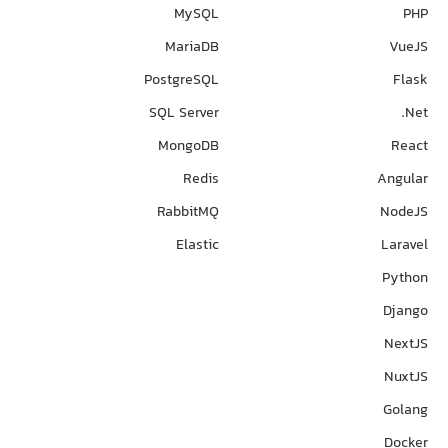
MySQL
PHP
MariaDB
VueJS
PostgreSQL
Flask
SQL Server
Net.
MongoDB
React
Redis
Angular
RabbitMQ
NodeJS
Elastic
Laravel
Python
Django
NextJS
NuxtJS
Golang
Docker