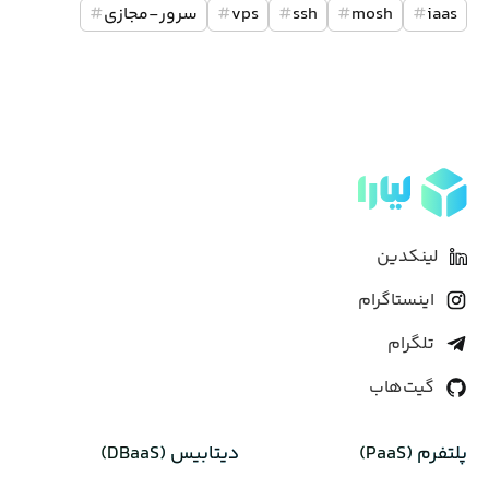
iaas
#
mosh
#
ssh
#
vps
#
سرور-مجازی
#
لینکدین
اینستاگرام
تلگرام
گیت‌هاب
پلتفرم (PaaS)
دیتابیس‌ (DBaaS)