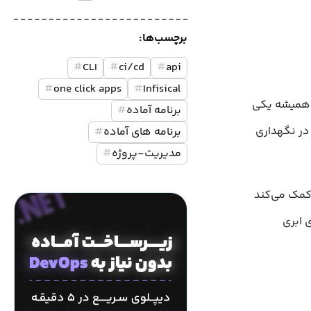
برچسب‌ها:
#
CLI
#
ci/cd
#
api
#
one click apps
#
Infisical
رهای محیطی همیشه یکی
برنامه آماده
#
ن بی‌دقتی در نگهداری
برنامه های آماده
#
مدیریت-پروژه
#
secret است که به تیم‌ها کمک می‌کند
CI/ و زیرساخت‌های ابری