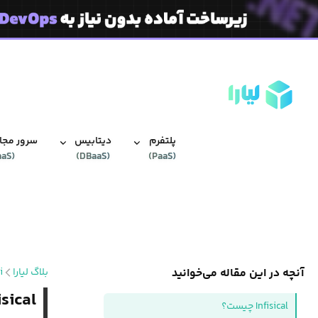
پلتفرم
دیتابیس‌
سرور مجاز
aaS
(
)
DBaaS
(
)
PaaS
(
آنچه در این مقاله می‌خوانید
بلاگ لیارا
i
Infisical چیست؟ ابزار مدیریت داده‌های
Infisical چیست؟