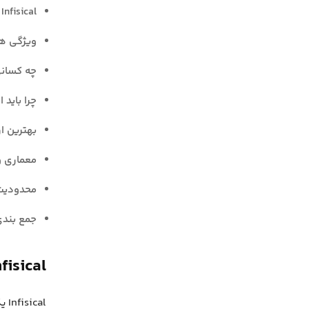
Infisical چیست؟
ویژگی های ical
چه کسانی از Infisical است
چرا باید از Infisical استفاده 
بهترین ارائ
معماری و نحوه ک
محدودیت های cal
جمع بند
Infisical چیس