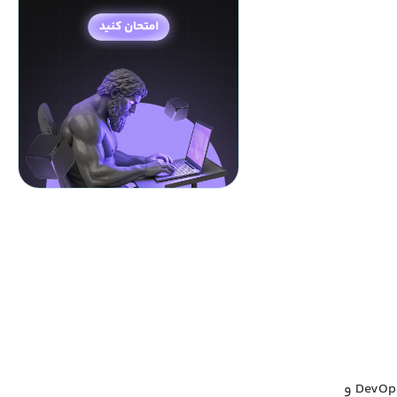
Infisical یک پلتفرم متن‌باز برای مدیریت secrets است که به تیم‌های توسعه، DevOps و