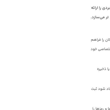
بردی را ارائه
طمئن تر می‌سازد.
امکان را فراهم
اختصاصی خود
 مختلف یا ذخیره
یری در secrets ایجاد شود ثبت
ها و رمزها را