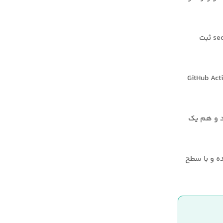
: تمامی دسترسی‌ها و تغییرات روی secrets ثبت
انند GitHub Actions, Docker,
ارد و هم یک
ه و با سطح