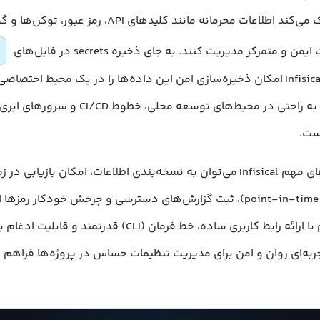
امنیت کمک می‌کند اطلاعات محرمانه مانند کلیدهای API، رمز 
من و متمرکز مدیریت کنند. به جای ذخیره secrets در فایل‌های
کد منبع، Infisical امکان ذخیره‌سازی امن این داده‌ها را در یک محیط اختصا
می‌کند که به راحتی در محیط‌های توسعه محلی، خطوط CI/CD و 
ست.
از ویژگی‌های مهم Infisical می‌توان به نسخه‌بندی اطلاعات، امکان بازیا
(point-in-time recovery)، ثبت گزارش‌های دسترسی و چرخش خودکار رمزه
این پلتفرم با ارائه رابط کاربری ساده، خط فرمان (CLI) قدرتمند و قا
به‌ای روان و امن برای مدیریت تنظیمات حساس در پروژه‌ها فراهم م