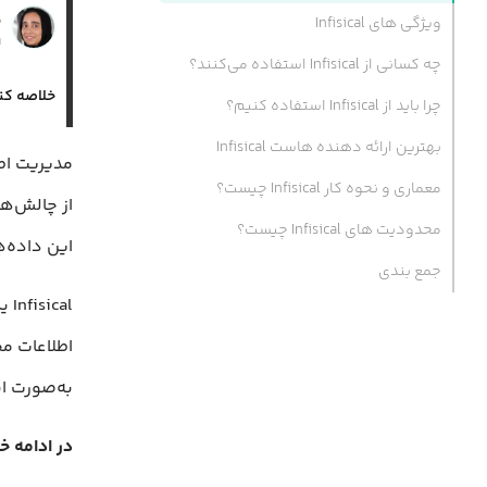
ن
ویژگی های Infisical
۱۹
چه کسانی از Infisical استفاده می‌کنند؟
خلاصه کن
چرا باید از Infisical استفاده کنیم؟
بهترین ارائه دهنده هاست Infisical
معماری و نحوه کار Infisical چیست؟
محدودیت های Infisical چیست؟
این داده‌ه
جمع بندی
به‌صورت ای
در ادامه خ