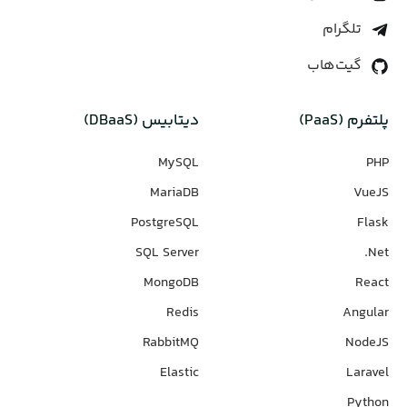
تلگرام
گیت‌هاب
پلتفرم (PaaS)
دیتابیس‌ (DBaaS)
MySQL
PHP
MariaDB
VueJS
PostgreSQL
Flask
SQL Server
Net.
MongoDB
React
Redis
Angular
RabbitMQ
NodeJS
Elastic
Laravel
Python