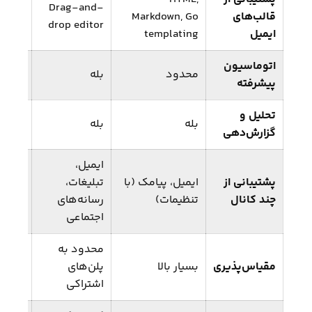
and-
Drag-and-
قالب‌های
Markdown, Go
ditor
drop editor
ایمیل
templating
اتوماسیون
محدود
بله
بله
پیشرفته
تحلیل و
بله
بله
بله
گزارش‌دهی
ایمیل،
پشتیبانی از
ایمیل، پیامک (با
تبلیغات،
ایمیل
چند کانال
تنظیمات)
رسانه‌های
چت، ت
اجتماعی
محدود به
محدود
مقیاس‌پذیری
بسیار بالا
پلن‌های
پلن‌ه
اشتراکی
اشترا