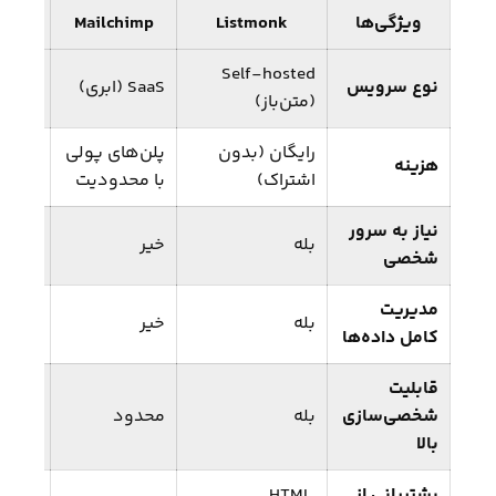
ویژگی‌ها
Listmonk
Mailchimp
blue
Self-hosted
نوع سرویس
SaaS (ابری)
SaaS (ابری)
(متن‌باز)
رایگان (بدون
پلن‌های پولی
پلن‌ه
هزینه
اشتراک)
با محدودیت
با مح
نیاز به سرور
بله
خیر
خیر
شخصی
مدیریت
بله
خیر
خیر
کامل داده‌ها
قابلیت
شخصی‌سازی
بله
محدود
محدو
بالا
پشتیبانی از
HTML,