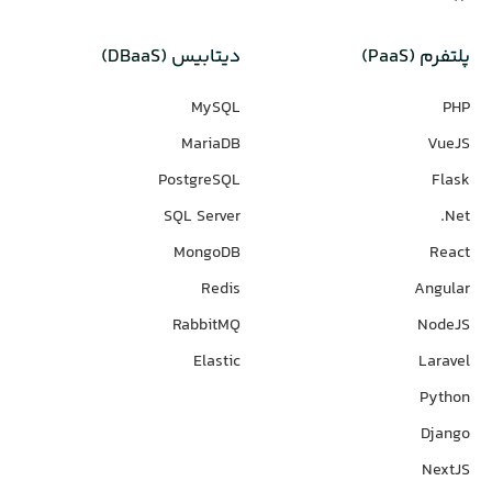
پلتفرم (PaaS)
دیتابیس‌ (DBaaS)
MySQL
PHP
MariaDB
VueJS
PostgreSQL
Flask
SQL Server
Net.
MongoDB
React
Redis
Angular
RabbitMQ
NodeJS
Elastic
Laravel
Python
Django
NextJS