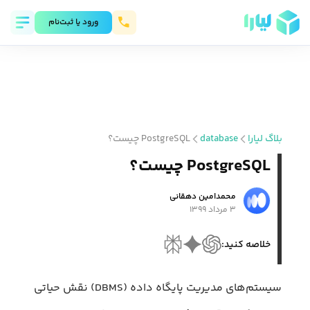
ورود يا ثبت‌نام
بلاگ لیارا
database
PostgreSQL چیست؟
PostgreSQL چیست؟
محمد‌امین دهقانی
۳ مرداد ۱۳۹۹
خلاصه کنید:
سیستم‌های مدیریت پایگاه داده (DBMS) نقش حیاتی