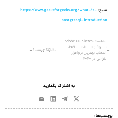
منبع:
https://www.geeksforgeeks.org/what-is-
postgresql-introduction
مقایسه Adobe XD، Sketch،
Figma و InVision studio،
SQLite چیست؟
←
→
انتخاب بهترین نرم‌افزار
طراحی در ۲۰۲۰
به اشتراک بگذارید
برچسب‌ها: