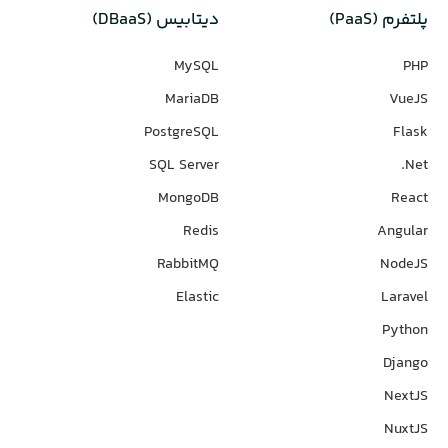
پلتفرم (PaaS)
دیتابیس‌ (DBaaS)
MySQL
PHP
MariaDB
VueJS
PostgreSQL
Flask
SQL Server
Net.
MongoDB
React
Redis
Angular
RabbitMQ
NodeJS
Elastic
Laravel
Python
Django
NextJS
NuxtJS