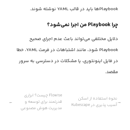
Playbookها باید در قالب YAML نوشته شوند.
چرا Playbook من اجرا نمی‌شود؟
دلایل مختلفی می‌تواند باعث عدم اجرای صحیح
Playbook شود، مانند اشتباهات در فرمت YAML، خطا
در فایل اینونتوری، یا مشکلات در دسترسی به سرور
مقصد.
Flowise چیست؟ ابزاری
نحوه استفاده از اسکن
قدرتمند برای توسعه و
←
→
آسیب‌ پذیری در Kubescape
مدیریت هوش مصنوعی