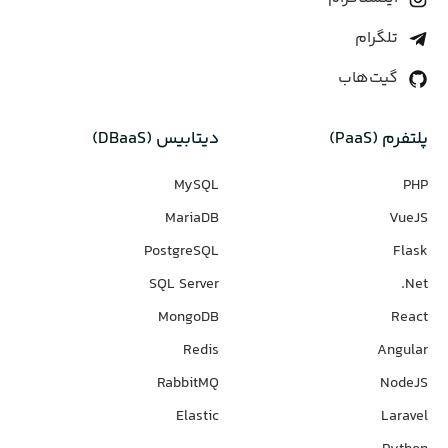
تلگرام
گیت‌هاب
پلتفرم (PaaS)
دیتابیس‌ (DBaaS)
MySQL
PHP
MariaDB
VueJS
PostgreSQL
Flask
SQL Server
Net.
MongoDB
React
Redis
Angular
RabbitMQ
NodeJS
Elastic
Laravel