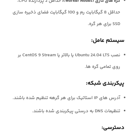
گره های کاری (Worker Nodes):
حداقل 2 پردازنده CPU،
حداقل 8 گیگابایت رم و 100 گیگابایت فضای ذخیره سازی
SSD برای هر گره.
سیستم عامل:
نصب Ubuntu 24.04 LTS یا بالاتر یا CentOS 9 Stream بر
روی تمامی گره ها.
پیکربندی شبکه:
آدرس های IP استاتیک برای هر گرهه تنظیم شده باشند.
تنظیمات DNS به درستی پیکربندی شده باشند.
دسترسی: