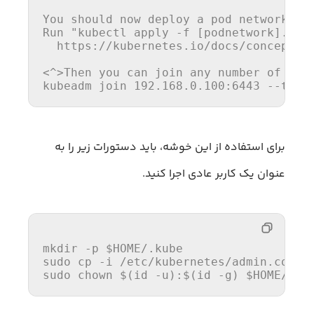
You should now deploy 
a
 pod network 
to
Run 
"kubectl apply -f [podnetwork].yam
https
://kubernetes.io/docs/concepts/c
<^>Then you can join 
any
number
of
 wor
kubeadm join 
192.168
.0
.100
:
6443
--toke
برای استفاده از این خوشه، باید دستورات زیر را به
عنوان یک کاربر عادی اجرا کنید.
mkdir
 -p 
$HOME
/.kube

sudo 
cp
 -i /etc/kubernetes/admin.conf 
sudo 
chown
 $(
id
 -u):$(
id
 -g) 
$HOME
/.ku