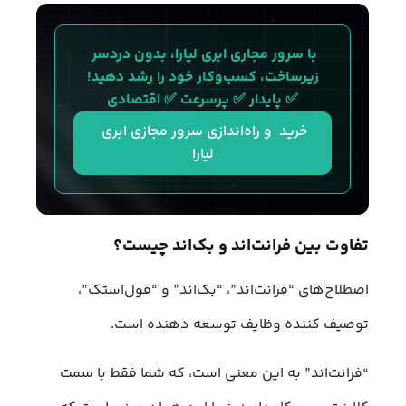
با سرور مجاری ابری لیارا، بدون دردسر 
زیرساخت، کسب‌وکار خود را رشد دهید!
✅ پایدار ✅ پرسرعت ✅ اقتصادی
خرید  و راه‌اندازی سرور مجازی ابری 
لیارا
تفاوت بین فرانت‌اند و بک‌اند چیست؟
اصطلاح‌های “فرانت‌اند”‌، “بک‌اند” و “فول‌استک”،
توصیف کننده وظایف توسعه ‌دهنده است.
“فرانت‌اند” به این معنی است، که شما فقط با سمت