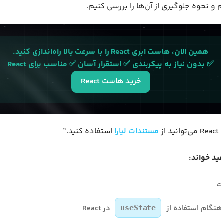
همین الان، هاست ابری React را با سرعت بالا راه‌اندازی کنید.
✅ بدون نیاز به پیکربندی ✅ استقرار آسان ✅ مناسب برای React
خرید هاست React
ز
مستندات لیارا
استفاده کنید.”
ید خواند:
ت
در React
useState