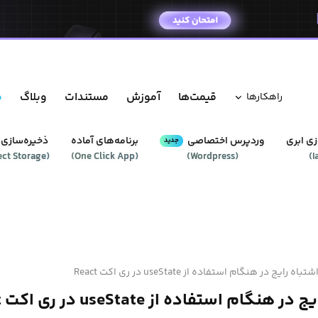
قیمت‌ها
آموزش
مستندات
وبلاگ
م
راهکار‌ها
ی ابری
وردپرس‌ اختصاصی
برنامه‌های آماده
ذخیره‌سازی 
جدید
ect Storage
(
)
One Click App
(
)
Wordpress
(
)
I