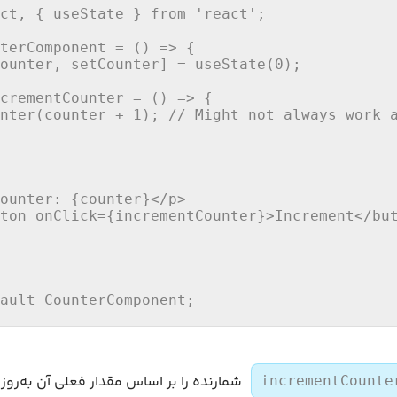
ct
, { useState } 
from
'react'
;

terComponent
 = (
) => {

ounter, setCounter] = 
useState
(
0
);

crementCounter
 = (
) => {

nter
(counter + 
1
); 
// Might not always work 
ounter: {counter}
</
p
>
ton
onClick
=
{incrementCounter}
>
Increment
</
bu
ault
CounterComponent
;
شمارنده را بر اساس مقدار فعلی آن به‌روز
incrementCounte