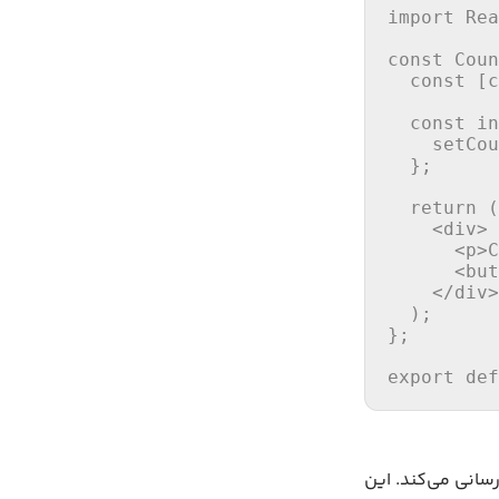
import
Rea
const
Coun
const
 [c
const
in
setCou
  };

return
 (

<
div
>
<
p
>
C
<
but
</
div
>
  );

};

export
def
رسانی می‌کند. این