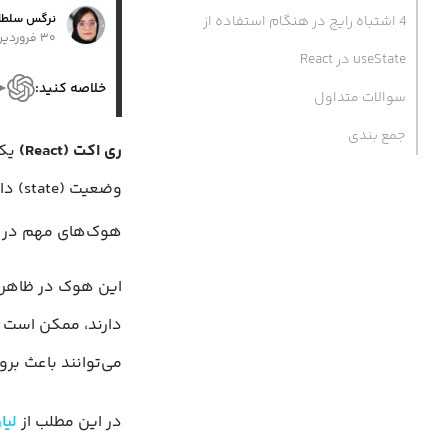
نرگس سلطا
4 اشتباه رایج در هنگام استفاده از
۳۰ فروردین ۱۴۰۴
useState در React
خلاصه کنید:
سوالات متداول
جمع بندی
ری‌ اکت (React)
یکی
وضعی
هوک‌های مهم در ر
این هوک در ظاهر س
دارند، ممکن است د
می‌توانند باعث بر
در این مطلب از
لیار