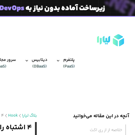
پلتفرم
دیتابیس‌
سرور مجاز
aaS
(
)
DBaaS
(
)
PaaS
(
آنچه در این مقاله می‌خوانید
بلاگ لیارا
Hook
۴ اشتباه رایج در هنگام استفاده از useState در ری اکت React
۴ اشتباه رایج در هنگام استفاده از useState در ری اکت React
خلاصه از از ری اکت