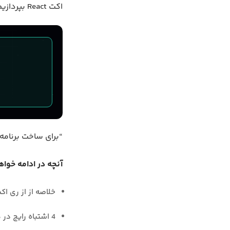
اکت React بپردازیم و نحوه جلوگیری از آن‌ها را بررسی کنیم.
“برای ساخت برنامه React می‌توانید ا
آنچه در ادامه خواه
خلاصه از از ری اک
4 اشتباه رایج در هنگام استفاده از