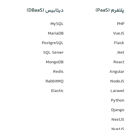
پلتفرم (PaaS)
دیتابیس‌ (DBaaS)
MySQL
PHP
MariaDB
VueJS
PostgreSQL
Flask
SQL Server
Net.
MongoDB
React
Redis
Angular
RabbitMQ
NodeJS
Elastic
Laravel
Python
Django
NextJS
NuxtJS