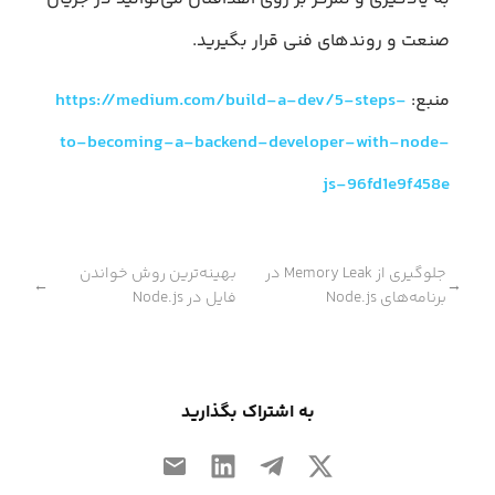
صنعت و روندهای فنی قرار بگیرید.
منبع:
https://medium.com/build-a-dev/5-steps-
to-becoming-a-backend-developer-with-node-
js-96fd1e9f458e
جلوگیری از Memory Leak در
بهینه‌ترین روش‌ خواندن
←
→
برنامه‌‌های Node.js
فایل در Node.js
به اشتراک بگذارید