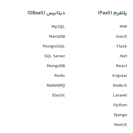
پلتفرم (PaaS)
دیتابیس‌ (DBaaS)
MySQL
PHP
MariaDB
VueJS
PostgreSQL
Flask
SQL Server
Net.
MongoDB
React
Redis
Angular
RabbitMQ
NodeJS
Elastic
Laravel
Python
Django
NextJS