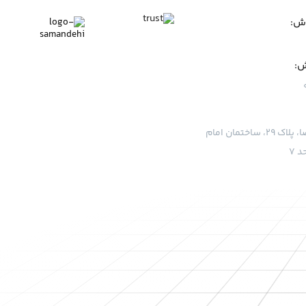
وش:
ش:
قم، بلوار امام رضا، پلاک ۲۹، ساختمان امام