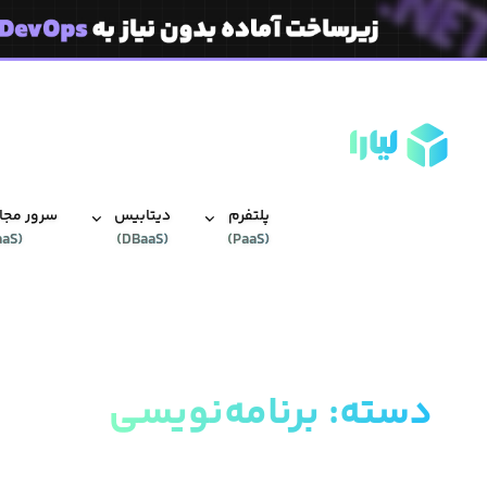
پلتفرم
دیتابیس‌
سرور مجاز
aaS
(
)
DBaaS
(
)
PaaS
(
دسته
:
برنامه‌نویسی