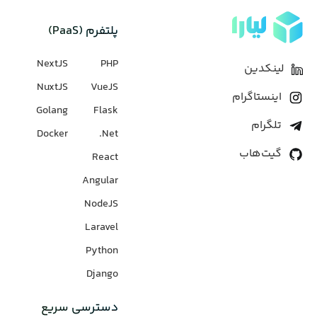
پلتفرم (PaaS)
NextJS
PHP
لینکدین
NuxtJS
VueJS
اینستاگرام
Golang
Flask
تلگرام
Docker
Net.
گیت‌هاب
React
Angular
NodeJS
Laravel
Python
Django
دسترسی سریع