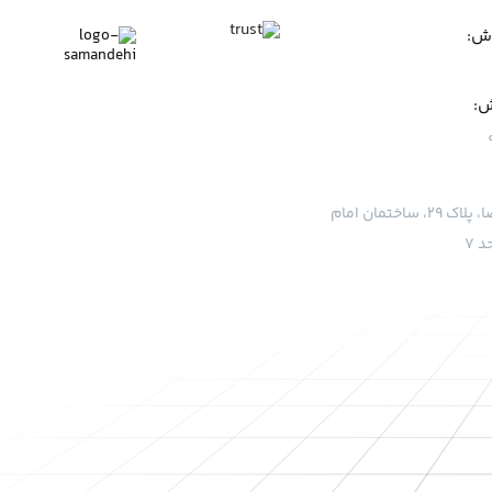
وش:
ش:
قم، بلوار امام رضا، پلاک ۲۹، ساختمان امام