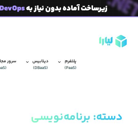
پلتفرم
دیتابیس‌
سرور مجاز
aaS
(
)
DBaaS
(
)
PaaS
(
دسته
:
برنامه‌نویسی