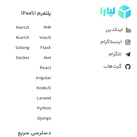
پلتفرم (PaaS)
NextJS
PHP
لینکدین
NuxtJS
VueJS
اینستاگرام
Golang
Flask
تلگرام
Docker
Net.
گیت‌هاب
React
Angular
NodeJS
Laravel
Python
Django
دسترسی سریع